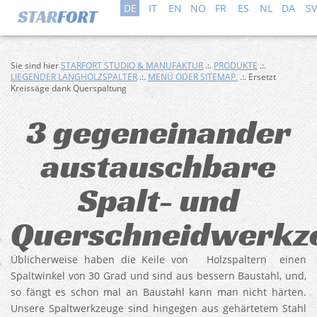
DE
IT
EN
NO
FR
ES
NL
DA
SV
Sie sind hier
STARFORT STUDIO & MANUFAKTUR
.:.
PRODUKTE
.:.
LIEGENDER LANGHOLZSPALTER
.:.
MENÜ ODER SITEMAP.
.:. Ersetzt
Kreissäge dank Querspaltung
3 gegeneinander
austauschbare
Spalt- und
Querschneidwerkz
Üblicherweise haben die Keile von Holzspaltern einen
Spaltwinkel von 30 Grad und sind aus bessern Baustahl, und,
so fängt es schon mal an Baustahl kann man nicht härten.
Unsere Spaltwerkzeuge sind hingegen aus gehärtetem Stahl