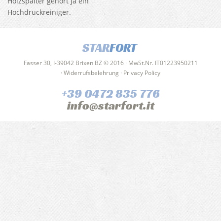
Holzspalter gehört ja ein
Hochdruckreiniger.
STAR
FORT
Fasser 30, I-39042 Brixen BZ © 2016 · MwSt.Nr. IT01223950211
·
Widerrufsbelehrung
·
Privacy Policy
+39 0472 835 776
info@starfort.it