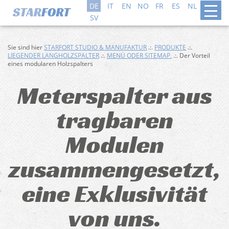
DE
IT
EN
NO
FR
ES
NL
DA
SV
Sie sind hier
STARFORT STUDIO & MANUFAKTUR
.:.
PRODUKTE
.:.
LIEGENDER LANGHOLZSPALTER
.:.
MENÜ ODER SITEMAP.
.:. Der Vorteil
eines modularen Holzspalters
Meterspalter aus
tragbaren
Modulen
zusammengesetzt,
eine Exklusivität
von uns.