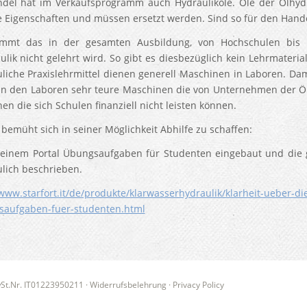
del hat im Verkaufsprogramm auch Hydrauliköle. Öle der Ölhydra
e Eigenschaften und müssen ersetzt werden. Sind so für den Han
mmt das in der gesamten Ausbildung, von Hochschulen bis zu
ulik nicht gelehrt wird. So gibt es diesbezüglich kein Lehrmaterial
liche Praxislehrmittel dienen generell Maschinen in Laboren. 
in den Laboren sehr teure Maschinen die von Unternehmen der Ölh
en die sich Schulen finanziell nicht leisten können.
bemüht sich in seiner Möglichkeit Abhilfe zu schaffen:
seinem Portal Übungsaufgaben für Studenten eingebaut und di
lich beschrieben.
/www.starfort.it/de/produkte/klarwasserhydraulik/klarheit-ueber-d
aufgaben-fuer-studenten.html
wSt.Nr. IT01223950211
·
Widerrufsbelehrung
·
Privacy Policy