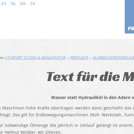
ES
NL
DA
SV
P
hier
STARFORT STUDIO & MANUFAKTUR
.:.
PRODUKTE
.:.
KLARWASSERHYDRAULI
Text für die 
er statt Hydrauliköl in den Adern von 
 Maschinen hohe Kräfte übertragen werden dann geschieht das ü
hlagt. Das gilt für Erdbewegungsmaschinen, Müll- Werkstatt-, Fur
ür notwendige Ölmenge die jährlich in Umlauf gelangt ist enorm
r Helmut Winkler, wir zitieren: