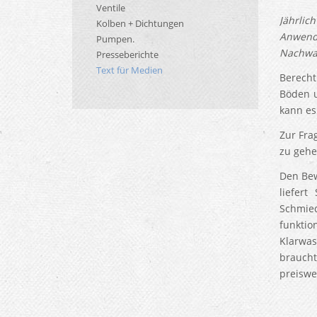
Ventile
Jährlic
Kolben + Dichtungen
Anwend
Pumpen.
Nachwac
Presseberichte
Text für Medien
Berecht
Böden u
kann es
Zur Fra
zu gehe
Den Bew
liefert
Schmied
funkti
Klarwas
braucht
preiswe
Im Bi