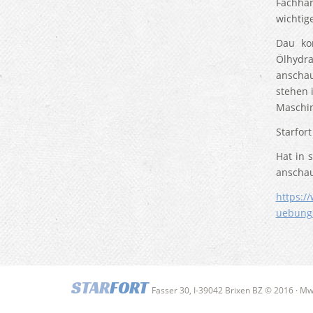
Fachhan
wichtig
Dau ko
Ölhydra
anschau
stehen 
Maschin
Starfort
Hat in 
anschau
https:/
uebungs
STAR
FORT
Fasser 30, I-39042 Brixen BZ © 2016 · M