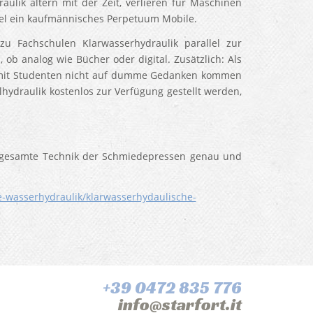
ulik altern mit der Zeit, verlieren für Maschinen
del ein kaufmännisches Perpetuum Mobile.
 Fachschulen Klarwasserhydraulik parallel zur
, ob analog wie Bücher oder digital. Zusätzlich: Als
Damit Studenten nicht auf dumme Gedanken kommen
ydraulik kostenlos zur Verfügung gestellt werden,
e gesamte Technik der Schmiedepressen genau und
ie-wasserhydraulik/klarwasserhydaulische-
+39 0472 835 776
info@starfort.it