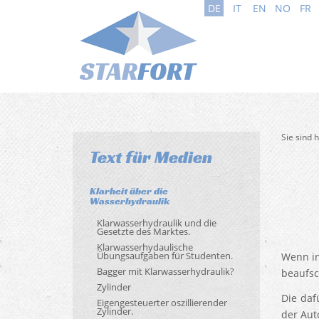
DE
IT
EN
NO
FR
Sie sind 
Text für Medien
Klarheit über die
Wasserhydraulik
Klarwasserhydraulik und die
Gesetzte des Marktes.
Wass
Klarwasserhydaulische
Übungsaufgaben für Studenten.
Wenn in
Bagger mit Klarwasserhydraulik?
beaufsc
Zylinder
Die daf
Eigengesteuerter oszillierender
Zylinder.
der Auto