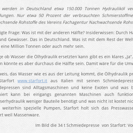
h werden in Deutschland etwa 150.000 Tonnen Hydrauliköl ve
ungen. Nur etwa 50 Prozent der verbrauchten Schmierstoffmen
hsende Rohstoffe des Vereins Fachagentur Nachwachsende Rohst
igte Frage: Was ist mit der anderen Hälfte? Insiderwissen: Durch H
nd Gewässer. Das in Deutschland. Was ist mit dem Rest der Welt
 eine Million Tonnen oder auch mehr sein.
ge ob Wasser die Ölhydraulik ersetzten kann gibt es ein klares „Ja“
n könnte es aber durchaus die Hälfte sein. Damit wäre für die Umw
eis, das Wasser wie es aus der Leitung kommt, die Ölhydraulik p
 Starfort
www.starfort.it
aus Italien mit seinen Schmiedepres
epressen sind Alltagsmaschinen und keine Exoten und was be
oniert kann bei eingangs genannten Maschinen auch funktion
serhydraulik weniger Bauteile benötigt und was nicht ist kostet n
 weiterhin spezielle Pumpen, Starfort holt sich das Presswass
rt weil Massenware.
ld die 34 t Schmiedepresse von Starfort: Vorne d