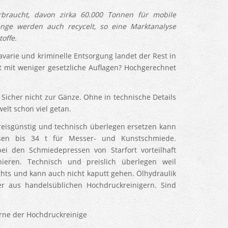
rbraucht, davon zirka 60.000 Tonnen für mobile
ge werden auch recycelt, so eine Marktanalyse
offe.
avarie und kriminelle Entsorgung landet der Rest in
 mit weniger gesetzliche Auflagen? Hochgerechnet
, Sicher nicht zur Gänze. Ohne in technische Details
elt schon viel getan.
reisgünstig und technisch überlegen ersetzen kann
sen bis 34 t für Messer- und Kunstschmiede.
i den Schmiedepressen von Starfort vorteilhaft
ieren. Technisch und preislich überlegen weil
ichts und kann auch nicht kaputt gehen. Ölhydraulik
er aus handelsüblichen Hochdruckreinigern. Sind
er Hochdruckreinige