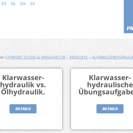
ES
NL
DA
SV
P
hier
STARFORT STUDIO & MANUFAKTUR
.:.
PRODUKTE
.:.
KLARWASSERHYDRAULI
Klarwasser-
Klarwasser-
hydraulik vs.
hydraulische
Ölhydraulik.
Übungsaufgabe
DETAILS
DETAILS