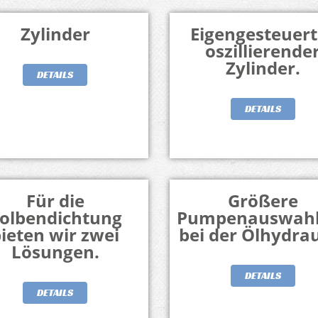
Zylinder
Eigengesteuert
oszillierende
Zylinder.
DETAILS
DETAILS
Für die
Größere
olbendichtung
Pumpenauswahl
ieten wir zwei
bei der Ölhydrau
Lösungen.
DETAILS
DETAILS