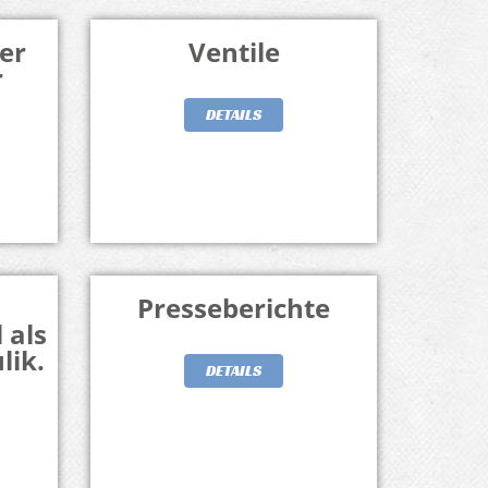
er
Ventile
r
DETAILS
Presseberichte
 als
lik.
DETAILS