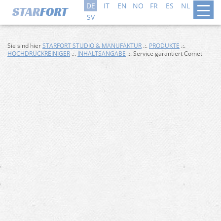
DE
IT
EN
NO
FR
ES
NL
DA
SV
Sie sind hier
STARFORT STUDIO & MANUFAKTUR
.:.
PRODUKTE
.:.
HOCHDRUCKREINIGER
.:.
INHALTSANGABE
.:. Service garantiert Comet