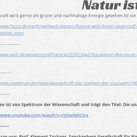
Natur is
raft wird gerne als grüne und nachhaltige Energie gesehen.Ist sie 
/www.focus.de/earth/weltweit-kippen-fluesse-weil-ihnen-sauerstof
06b985.html
-------------
/www.welt.de/wissenschaft/article223322842/Staudamm-Warum-er-fu
--------
/www.spektrum.de/news/wasserkraft-das-sterben-der-stauseen/19
-------
eo ist von Spektrum der Wissenschaft und trägt den Titel: Die
//www.youtube.com/watch?v=rsSwX6hCJrs
------
trag von: Prof. Klement Tockner, Senckenberg Gesellschaft für N