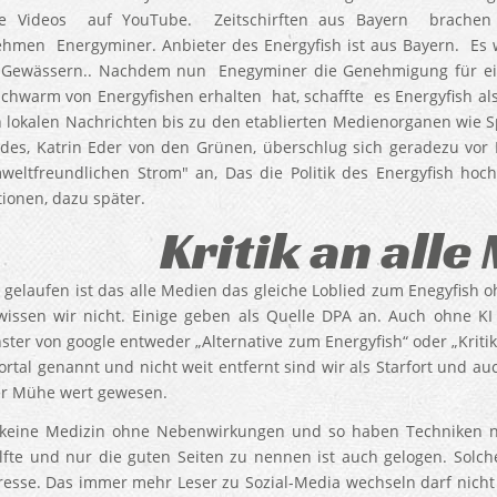
ie Videos auf YouTube. Zeitschirften aus Bayern brachen 
hmen Energyminer. Anbieter des Energyfish ist aus Bayern. Es 
 Gewässern.. Nachdem nun Enegyminer die Genehmigung für eine 
chwarm von Energyfishen erhalten hat, schaffte es Energyfish a
 lokalen Nachrichten bis zu den etablierten Medienorganen wie Sp
des, Katrin Eder von den Grünen, überschlug sich geradezu vor 
eltfreundlichen Strom" an, Das die Politik des Energyfish hoch 
ionen, dazu später.
Kritik an alle
 gelaufen ist das alle Medien das gleiche Loblied zum Enegyfish 
issen wir nicht. Einige geben als Quelle DPA an. Auch ohne KI
ster von google entweder „Alternative zum Energyfish“ oder „Kriti
ortal genannt und nicht weit entfernt sind wir als Starfort und au
r Mühe wert gewesen.
 keine Medizin ohne Nebenwirkungen und so haben Techniken ne
lfte und nur die guten Seiten zu nennen ist auch gelogen. Solc
esse. Das immer mehr Leser zu Sozial-Media wechseln darf nicht