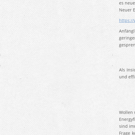
es neue
Neuer E
https:/
Anfängl
geringe
gespren
Als Ins
und eff
Wollen 
Energyf
sind im
Frage k