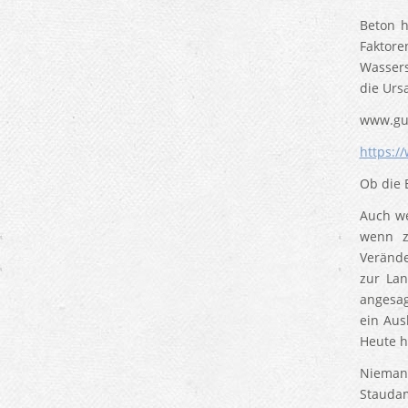
Beton h
Faktor
Wassers
die Urs
www.gut
https:/
Ob die 
Auch we
wenn z
Verände
zur Lan
angesag
ein Aus
Heute h
Niemand
Staudam