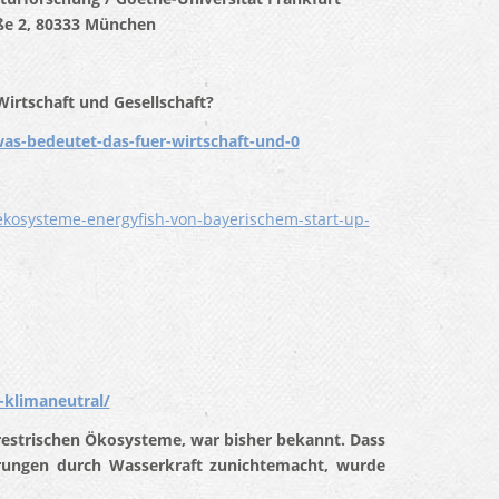
ße 2, 80333 München
Wirtschaft und Gesellschaft?
as-bedeutet-das-fuer-wirtschaft-und-0
ekosysteme-energyfish-von-bayerischem-start-up-
-klimaneutral/
errestrischen Ökosysteme, war bisher bekannt. Dass
parungen durch Wasserkraft zunichtemacht, wurde