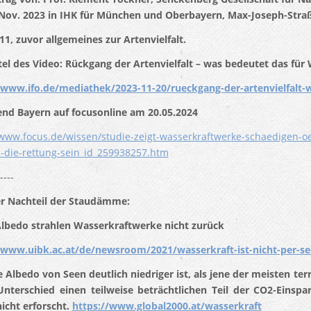
Nov. 2023 in IHK für München und Oberbayern, Max-Joseph-Stra
11, zuvor allgemeines zur Artenvielfalt.
tel des Video: Rückgang der Artenvielfalt – was bedeutet das für 
/www.ifo.de/mediathek/2023-11-20/rueckgang-der-artenvielfalt-w
end Bayern auf focusonline am 20.05.2024
/www.focus.de/wissen/studie-zeigt-wasserkraftwerke-schaedigen-o
-die-rettung-sein_id_259938257.htm
----
r Nachteil der Staudämme:
lbedo strahlen Wasserkraftwerke nicht zurück
/www.uibk.ac.at/de/newsroom/2021/wasserkraft-ist-nicht-per-se
e Albedo von Seen deutlich niedriger ist, als jene der meisten t
Unterschied einen teilweise beträchtlichen Teil der CO2-Eins
nicht erforscht.
https://www.global2000.at/wasserkraft