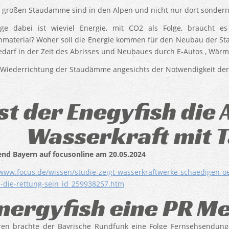
e großen Staudämme sind in den Alpen und nicht nur dort sondern
age dabei ist wieviel Energie, mit CO2 als Folge, braucht
material? Woher soll die Energie kommen für den Neubau der 
darf in der Zeit des Abrisses und Neubaues durch E-Autos , Wärm
e Wiederrichtung der Staudämme angesichts der Notwendigkeit der 
st der Enegyfish die 
Wasserkraft mit 
end Bayern auf focusonline am 20.05.2024
/www.focus.de/wissen/studie-zeigt-wasserkraftwerke-schaedigen-o
-die-rettung-sein_id_259938257.htm
nergyfish eine PR Me
ren brachte der Bayrische Rundfunk eine Folge Fernsehsendun