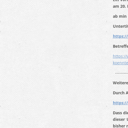
am 20. 
ab min 
Unterti
https:/
Betreff
https:/
koennte
---------
Weitere
Durch A
https:/
Dass di
dieser 
bisher 