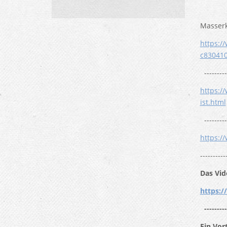
Masserk
https:/
c83041
---------
https:/
ist.html
---------
https:/
----------
Das Vid
https:
---------
Ein Vor