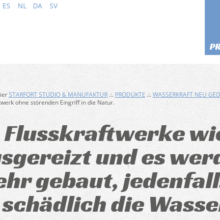
ES
NL
DA
SV
P
hier
STARFORT STUDIO & MANUFAKTUR
.:.
PRODUKTE
.:.
WASSERKRAFT NEU GE
twerk ohne störenden Eingriff in die Natur.
Flusskraftwerke wi
sgereizt und es wer
hr gebaut, jedenfall
schädlich die Wasser