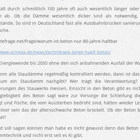
ält durch schmittlich 100 Jahre oft auch wesentlich länger ode
en ab. Ob die Dämme wesentlich dicker sind als notwendig,
tände. So sind in Deutschland fast alle Autobahnbrücken sanierun
ache.
efrage.net/frage/warum-ist-beton-nur-80-jahre-haltbar
/www.scinexx.de/news/technik/wie-lange-haelt-beton/
Energiewende bis 2050 ohne den sich anbahnenden Ausfall der Was
nn alle Staudämme regelmäßig kontrolliert werden, dann ist da
um ein Staudamm nachgibt? Wer trägt die Verantwortung? 
rungen des Stauwerks messen, Einsicht in den Beton gibt es nic
glebigkeit des Beton sagt wäre zur Vorsorge die Schleifung 
t und Fische, die vom Aussterben bedroht sind, hätten wieder L
löser sein das der altersschwache Beton bröckelt. Ob der Beton 
at?
 soll sagen können man habe es nicht gewusst denn das Beton nu
mtechnik und nicht erst seit es KI gibt.