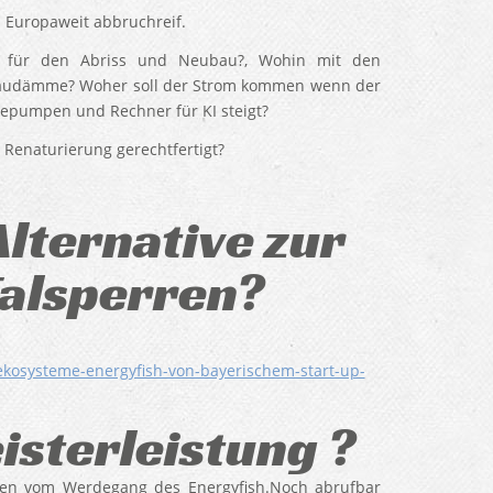
 Europaweit abbruchreif.
 es für den Abriss und Neubau?, Wohin mit den
Staudämme? Woher soll der Strom kommen wenn der
epumpen und Rechner für KI steigt?
Renaturierung gerechtfertigt?
Alternative zur
Talsperren?
ekosysteme-energyfish-von-bayerischem-start-up-
isterleistung ?
gen vom Werdegang des Energyfish.Noch abrufbar