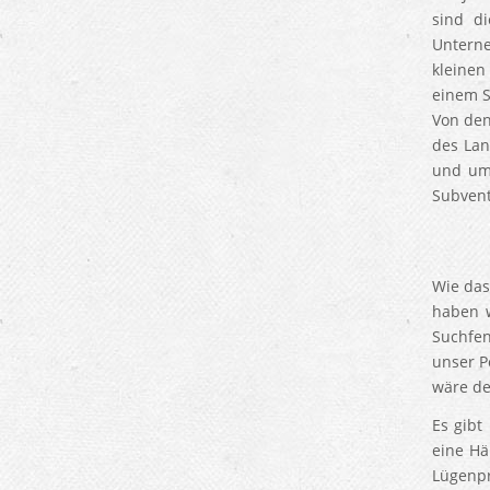
sind d
Unterne
kleinen
einem S
Von den
des Lan
und umw
Subvent
Wie das
haben w
Suchfen
unser P
wäre de
Es gibt
eine Hä
Lügenpr