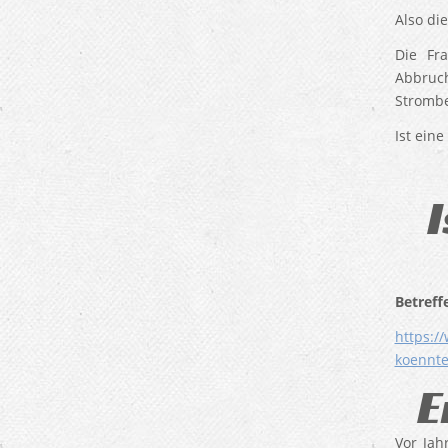
Also di
Die Fr
Abbruch
Strombe
Ist ein
I
Betreff
https:/
koennte
E
Vor Jah