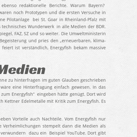
ebenso redaktionelle Berichte. Warum Bayern?
waren noch Prototypen und die ersten Versuche in
Pilotanlage bei St. Goar in Rheinland-Pfalz mit
ls technisches Wunderwerk in alle Medien der BDR.
iegel, FAZ, SZ und so weiter. Die Umweltministerin
Begeisterung und pries den „erneuerbaren, klima-
feiert ist verständlich, Energyfish bekam massive
 Medien
ohne zu hinterfragen im guten Glauben geschrieben
 wäre eine Hinterfragung einfach gewesen. In das
k zum Energyfish“ eingeben hätte genügt. Dort wird
ch Kettner Edelmetalle mit Kritik zum Energyfish. Es
ben Vorteile auch Nachteile. Vom Energyfish nur
he Verheimlichungen stempelt dann die Medien als
 verwundern dazu ein Beispiel YouTube. Dort gibt