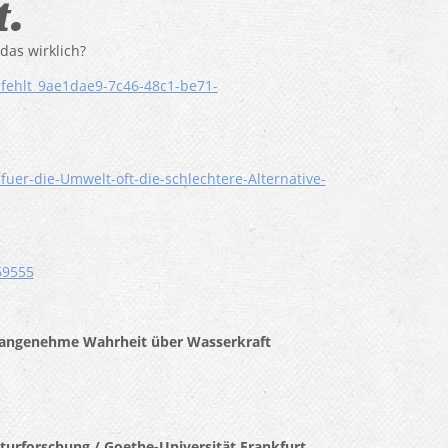
t.
das wirklich?
f-fehlt_9ae1dae9-7c46-48c1-be71-
er-die-Umwelt-oft-die-schlechtere-Alternative-
69555
 unangenehme Wahrheit über Wasserkraft
aturforschung / Goethe-Universität Frankfurt