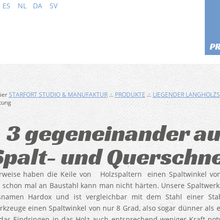
ES
NL
DA
SV
P
hier
STARFORT STUDIO & MANUFAKTUR
.:.
PRODUKTE
.:.
LIEGENDER LANGHOLZS
tung
3 gegeneinander a
Spalt- und Querschn
rweise haben die Keile von Holzspaltern einen Spaltwinkel von
s schon mal an Baustahl kann man nicht härten. Unsere Spaltwer
namen Hardox und ist vergleichbar mit dem Stahl einer Stah
rkzeuge einen Spaltwinkel von nur 8 Grad, also sogar dünner als ei
 das Eindringen in das Holz auch entsprechend weniger Kraft notw