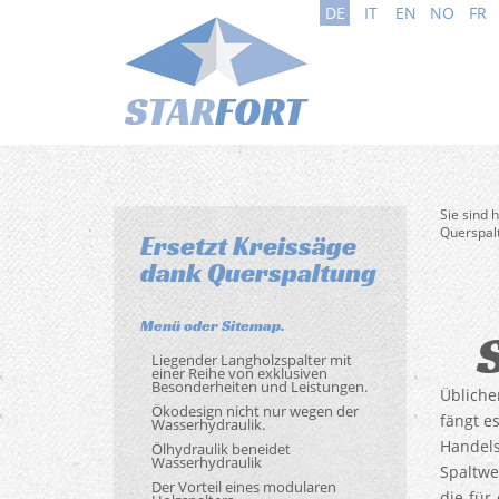
DE
IT
EN
NO
FR
Sie sind 
Querspal
Ersetzt Kreissäge
dank Querspaltung
Menü oder Sitemap.
Liegender Langholzspalter mit
einer Reihe von exklusiven
Besonderheiten und Leistungen.
Übliche
Ökodesign nicht nur wegen der
fängt e
Wasserhydraulik.
Handels
Ölhydraulik beneidet
Wasserhydraulik
Spaltwe
Der Vorteil eines modularen
die für