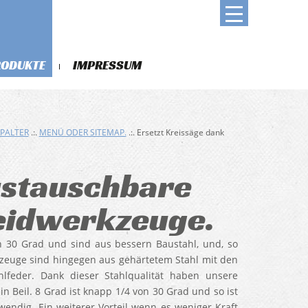
RODUKTE
IMPRESSUM
PALTER
.:.
MENÜ ODER SITEMAP.
.:. Ersetzt Kreissäge dank
ustauschbare
eidwerkzeuge.
 30 Grad und sind aus bessern Baustahl, und, so
kzeuge sind hingegen aus gehärtetem Stahl mit den
lfeder. Dank dieser Stahlqualität haben unsere
n Beil. 8 Grad ist knapp 1/4 von 30 Grad und so ist
endig. Ein weiterer Vorteil wenn es weniger Kraft