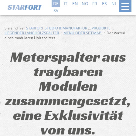
DE
IT
EN
NO
FR
ES
NL
DA
SV
Sie sind hier
STARFORT STUDIO & MANUFAKTUR
.:.
PRODUKTE
.:.
LIEGENDER LANGHOLZSPALTER
.:.
MENÜ ODER SITEMAP.
.:. Der Vorteil
eines modularen Holzspalters
Meterspalter aus
tragbaren
Modulen
zusammengesetzt,
eine Exklusivität
von uns.