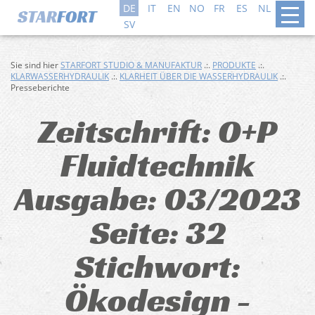
DE
IT
EN
NO
FR
ES
NL
DA
SV
Sie sind hier
STARFORT STUDIO & MANUFAKTUR
.:.
PRODUKTE
.:.
KLARWASSERHYDRAULIK
.:.
KLARHEIT ÜBER DIE WASSERHYDRAULIK
.:.
Presseberichte
Zeitschrift: O+P
Fluidtechnik
Ausgabe: 03/2023
Seite: 32
Stichwort:
Ökodesign -