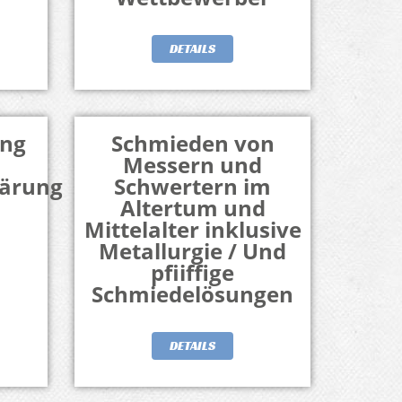
DETAILS
ung
Schmieden von
Messern und
lärung
Schwertern im
Altertum und
Mittelalter inklusive
Metallurgie / Und
pfiiffige
Schmiedelösungen
DETAILS