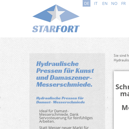
DE
IT
EN
NO
FR
Sie sind 
Hydrauli
Hydraulische
Pressen für Kunst
und Damaszener-
Messerschmiede.
Sch
ma
Hydraulische Pressen für
Damast- Messerschmiede
M
Ideal für Damast-
Messerschmiede. Dank
Servosteuerung für feinfühliges
Arbeiten.
Statt Messer neuer Markt für