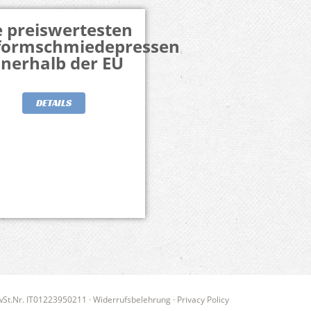
e preiswertesten
iformschmiedepressen
nnerhalb der EU
DETAILS
MwSt.Nr. IT01223950211
·
Widerrufsbelehrung
·
Privacy Policy