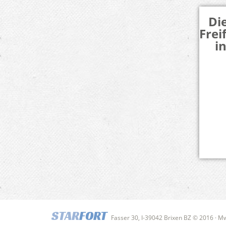
Di
Fre
i
STAR
FORT
Fasser 30, I-39042 Brixen BZ © 2016 · 