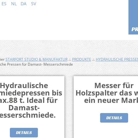
ES
NL
DA
SV
P
hier
STARFORT STUDIO & MANUFAKTUR
.:.
PRODUKTE
.:.
HYDRAULISCHE PRESSE
sche Pressen für Damast- Messerschmiede
Hydraulische
Messer für
miedepressen bis
Holzspalter das 
x.88 t. Ideal für
ein neuer Mar
Damast-
esserschmiede.
DETAILS
DETAILS