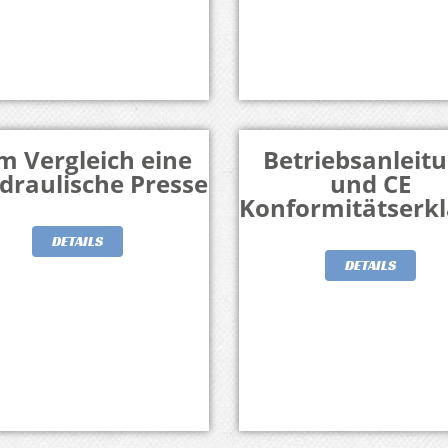
m Vergleich eine
Betriebsanleit
draulische Presse
und CE
Konformitätserk
DETAILS
DETAILS