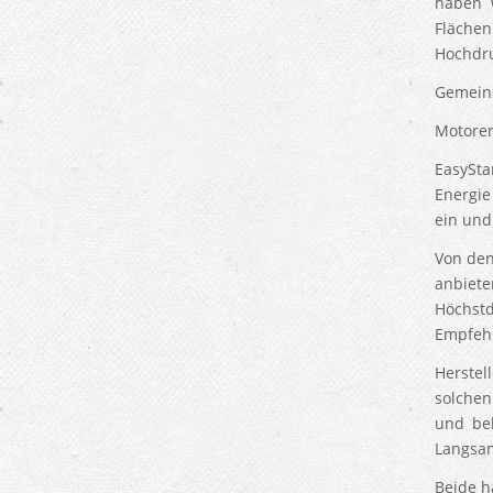
haben w
Fläche
Hochdru
Gemeins
Motoren
EasySta
Energie
ein und
Von den
anbiet
Höchstd
Empfehl
Herstel
solchen
und bek
Langsa
Beide h