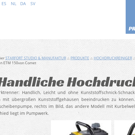
ES
NL
DA
SV
P
hier
STARFORT STUDIO & MANUFAKTUR
.:.
PRODUKTE
.:.
HOCHDRUCKREINIGER
.:
en ETM 150von Comet
Handliche Hochdruc
ktrenner: Handlich, Leicht und ohne Kunststoffschnick-Schnac
 mit übergroßen Kunststoffgehäusen beeindrucken zu können.
cheibenpumpe, rechts im Bild, das andere Modell mit Kurbelwell
hied liegt im Pumpwerk.