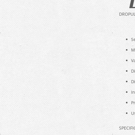
DROPUL
S
M
Va
D
Di
In
P
U
SPECIF