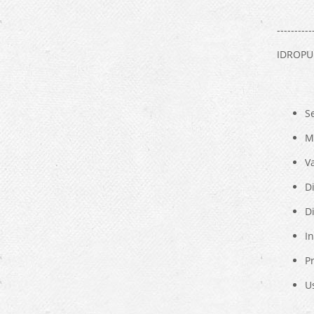
----------
IDROPU
S
M
Va
D
Di
In
P
U