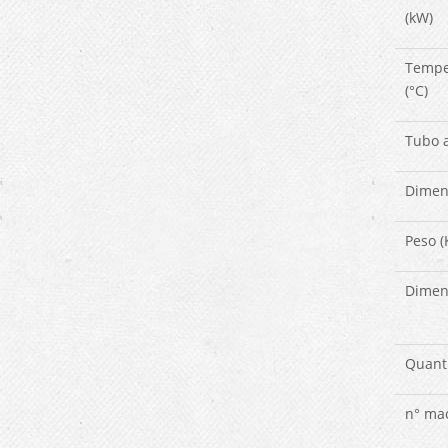
(kW)
Tempe
(°C)
Tubo a
Dimen
Peso (
Dimens
Quanti
n° mac