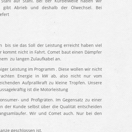
Stahl auf Stahl. Bei der Kurbelwelle haben wir
l gibt Abrieb und deshalb der Ölwechsel. Bei
efert
 bis sie das Soll der Leistung erreicht haben viel
r kommt nicht in Fahrt. Comet baut einen Dämpfer
nem zu langen Zulaufkabel an.
ger Leistung im Programm . Diese wollen wir nicht
rachten Energie in kW ab, also nicht nur vom
ichenden Aufprallkraft zu kleine Tropfen. Unsere
ssagekräftig ist die Motorleistung
Konsumer- und Profigräten. Im Gegensatz zu einer
nn der Kunde selbst über die Qualität entscheiden
Langsamläufer. Wir und Comet auch. Nur bei den
anze geschlossen ist.