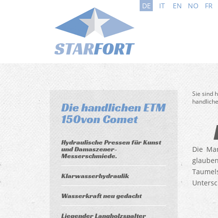
DE
IT
EN
NO
FR
Sie sind 
handlich
Die handlichen ETM
150von Comet
Hydraulische Pressen für Kunst
und Damaszener-
Die Mar
Messerschmiede.
glauben
Taumels
Klarwasserhydraulik
Untersc
Wasserkraft neu gedacht
Liegender Langholzspalter