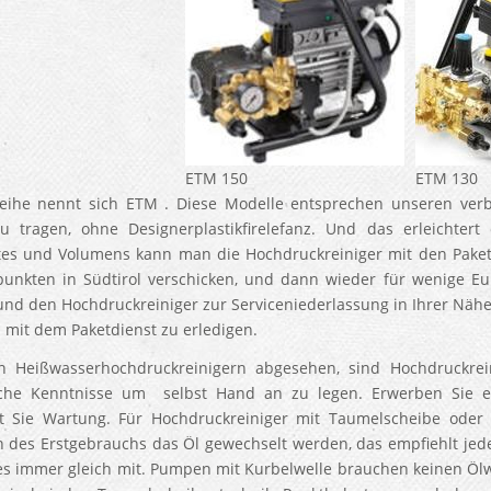
ETM 150
ETM 130
eihe nennt sich ETM . Diese Modelle entsprechen unseren verb
zu tragen, ohne Designerplastikfirelefanz. Und das erleichter
es und Volumens kann man die Hochdruckreiniger mit den Paket
punkten in Südtirol verschicken, und dann wieder für wenige E
und den Hochdruckreiniger zur Serviceniederlassung in Ihrer Nähe
es mit dem Paketdienst zu erledigen.
n Heißwasserhochdruckreinigern abgesehen, sind Hochdruckrei
sche Kenntnisse um selbst Hand an zu legen. Erwerben Sie e
t Sie Wartung. Für Hochdruckreiniger mit Taumelscheibe oder
 des Erstgebrauchs das Öl gewechselt werden, das empfiehlt jeden
 es immer gleich mit. Pumpen mit Kurbelwelle brauchen keinen Öl