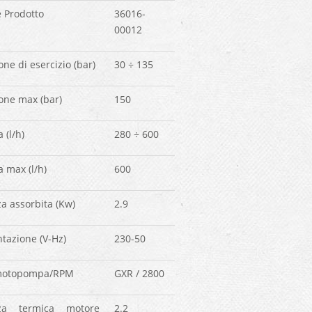
 Prodotto
36016-
00012
one di esercizio (bar)
30 ÷ 135
one max (bar)
150
 (l/h)
280 ÷ 600
a max (l/h)
600
a assorbita (Kw)
2.9
tazione (V-Hz)
230-50
motopompa/RPM
GXR / 2800
za termica motore
2.2