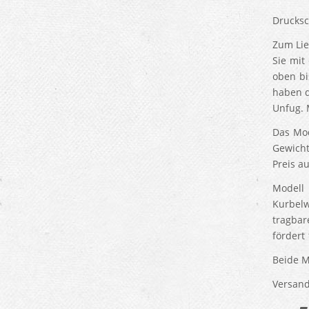
Drucks
Zum Lie
Sie mit
oben bi
haben d
Unfug. 
Das Mod
Gewicht
Preis a
Modell
Kurbelw
tragbar
fördert 
Beide M
Versand