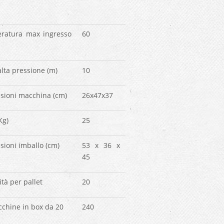
ratura max ingresso
60
lta pressione (m)
10
sioni macchina (cm)
26x47x37
Kg)
25
ioni imballo (cm)
53 x 36 x
45
tà per pallet
20
chine in box da 20
240