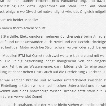
ir bei der Taumelscheibentechnik Punktbelastung, und dazu 
nbelastung und dazu Lagerbronze auf Stahl. Stahl auf Stah
ckreinigern wo Ölwechsel notwendig ist wird das Öl gleich mitgeli
amkeit beider Modelle:
 haben thermischem Schutz:
rt Starthilfe: Elektromotoren nehmen üblicherweise beim Anlaufen
 auf, und unter Umständen auch zuviel und der Hochdruckreinige
 so läuft der Motor auch bei Stromschwankungen oder auch bei ei
 Modellen ETM hat Comet noch zwei weitere kleinere und mit weni
en. Die Reinigungsleistung hängt maßgebend von der eingeb
ruck. Fehlt es an Wassermenge, dann bilden sich für eine ausre
ung ist daher neben Druck auch auf die Literleistung zu achten. Au
ler wie Kärcher, Kränzle und so weiter unterscheidet zwischen 
 Einteilung erklären wir den technischen Unterschied und so ka
ommt dafür das notwendige Wissen. Kränzle setzt stark auf 
mläufern verwendet Comet
aben auch TotalStop, also der Motor bleibt stehen wenn die Sprühl