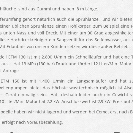
chläuche sind aus Gummi und haben 8 m Länge.
ferumfang gehört natürlich auch die Sprühlanze, und wir bieten
 einer üblichen Sprühlanze einen Hohlkörper, zum Beispiel eine 
s unten Nass und voll Dreck. Mit einer um 90 Grad abgewinkelte
iese Hochdruckreiniger ein Saugventil für das Seifenwasser, aus
Mit Erlaubnis von unsern Kunden setzen wir diese außer Betrieb.
ell ETM 130 ist mit 2.800 U/min ein Schnellläufer und hat eine
 aus. . Hat 13 MPa (130 bar) Druck und fördert 12 Liter/Min. Motor 
uf Anfrage
 ETM 150 ist mit 1.400 U/min ein Langsamläufer und hat zu
ellenpumpen bietet das Höchste was technisch möglich ist Also
es Gerät einmalig sein. Hat deshalb leider auch ein Gewicht v
10 Liter/Min. Motor hat 2,2 kW, Anschlusswert ist 2,9 kW. Preis auf 
odelle haben wir nicht lagernd und werden bei Comet erst nach Be
 erfolgt nach Vorausbezahlung.