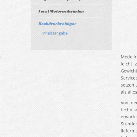
Forst Motorseilwinden
Hochdruckreiniger
Inhaltsangabe
Modellr
leicht 
Gewicht
Service
setzen 
als all
Von de
techni
erwarte
Stunden
liefern