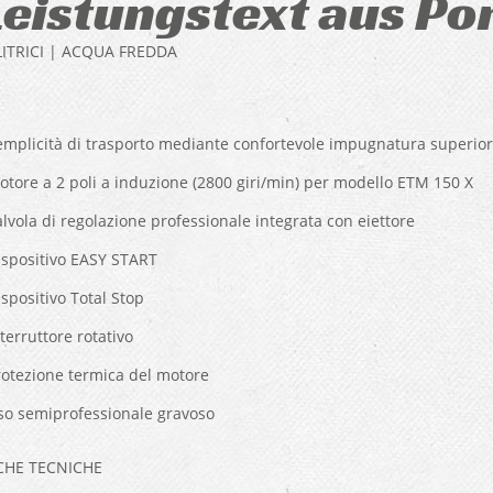
Leistungstext aus Po
ITRICI | ACQUA FREDDA
emplicità di trasporto mediante confortevole impugnatura superior
otore a 2 poli a induzione (2800 giri/min) per modello ETM 150 X
lvola di regolazione professionale integrata con eiettore
ispositivo EASY START
spositivo Total Stop
terruttore rotativo
rotezione termica del motore
so semiprofessionale gravoso
ICHE TECNICHE