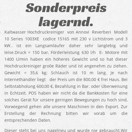
Sonderpreis
lagernd.
Kaltwasser Hochdruckreiniger von Annovi Reverberi Modell
10 Series 1003XE codice 15165 mit 230 v Lichtstrom und 3
kW.. ist ein Langsamläufer daher sehr langlebig und
leise.Druck = 150 bar, Förderleistung 630 l/h E- Motore mit
1400 U/min haben ein höheres Gewicht und so hat dieser
Hochdruckreiniger gro0e Räder und ist angenehm zu ziehen.
Gewicht = 35,6 kg; Schlauch ist 10 m lang. Je nach
Internethändler liegt der Preis um die 800,00 € frei Haus. Bei
Selbstabholung 600,00 €, Bezahlung in Bar. oder Überweisung
in Echtzeit. POS haben wir nicht da die Bankkosten für eine
solches Gerät für unsere geringen Bewegungen zu hoch sind,
Vorwiegend gehen alle unsere Maschinen in den Export. Zur
Erstellung der Rechnung bitten wir vorab um die
entsprechenden Daten.
Dieser steht bei uns nagelneu und wurde nie gebraucht.Wir