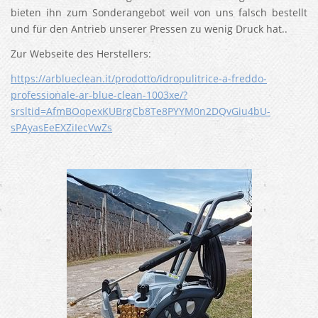
bieten ihn zum Sonderangebot weil von uns falsch bestellt
und für den Antrieb unserer Pressen zu wenig Druck hat..
Zur Webseite des Herstellers:
https://arblueclean.it/prodotto/idropulitrice-a-freddo-
professionale-ar-blue-clean-1003xe/?
srsltid=AfmBOopexKUBrgCb8Te8PYYM0n2DQvGiu4bU-
sPAyasEeEXZiIecVwZs