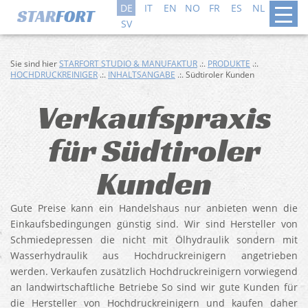
DE
IT
EN
NO
FR
ES
NL
DA
SV
Sie sind hier
STARFORT STUDIO & MANUFAKTUR
.:.
PRODUKTE
.:.
HOCHDRUCKREINIGER
.:.
INHALTSANGABE
.:. Südtiroler Kunden
Verkaufspraxis
für Südtiroler
Kunden
Gute Preise kann ein Handelshaus nur anbieten wenn die
Einkaufsbedingungen günstig sind. Wir sind Hersteller von
Schmiedepressen die nicht mit Ölhydraulik sondern mit
Wasserhydraulik aus Hochdruckreinigern angetrieben
werden. Verkaufen zusätzlich Hochdruckreinigern vorwiegend
an landwirtschaftliche Betriebe So sind wir gute Kunden für
die Hersteller von Hochdruckreinigern und kaufen daher