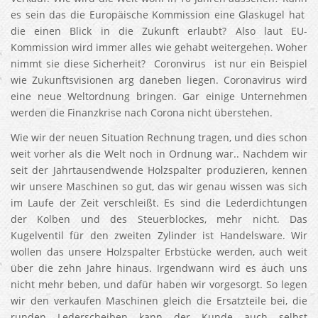
es sein das die Europäische Kommission eine Glaskugel hat
die einen Blick in die Zukunft erlaubt? Also laut EU-
Kommission wird immer alles wie gehabt weitergehen. Woher
nimmt sie diese Sicherheit? Coronvirus ist nur ein Beispiel
wie Zukunftsvisionen arg daneben liegen. Coronavirus wird
eine neue Weltordnung bringen. Gar einige Unternehmen
werden die Finanzkrise nach Corona nicht überstehen.
Wie wir der neuen Situation Rechnung tragen, und dies schon
weit vorher als die Welt noch in Ordnung war.. Nachdem wir
seit der Jahrtausendwende Holzspalter produzieren, kennen
wir unsere Maschinen so gut, das wir genau wissen was sich
im Laufe der Zeit verschleißt. Es sind die Lederdichtungen
der Kolben und des Steuerblockes, mehr nicht. Das
Kugelventil für den zweiten Zylinder ist Handelsware. Wir
wollen das unsere Holzspalter Erbstücke werden, auch weit
über die zehn Jahre hinaus. Irgendwann wird es auch uns
nicht mehr beben, und dafür haben wir vorgesorgt. So legen
wir den verkaufen Maschinen gleich die Ersatzteile bei, die
runden Lederscheiben kann der Kunde auch selbst