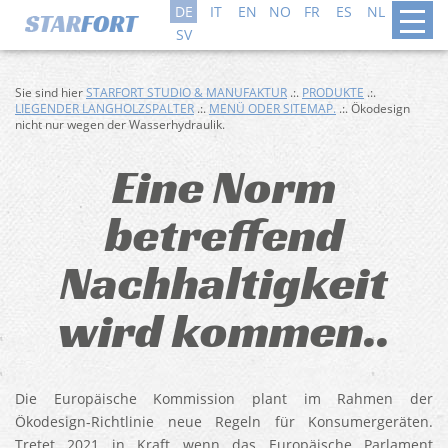
DE
IT
EN
NO
FR
ES
NL
DA
SV
Sie sind hier
STARFORT STUDIO & MANUFAKTUR
.:.
PRODUKTE
.:.
LIEGENDER LANGHOLZSPALTER
.:.
MENÜ ODER SITEMAP.
.:. Ökodesign
nicht nur wegen der Wasserhydraulik.
Eine Norm
betreffend
Nachhaltigkeit
wird kommen..
Die Europäische Kommission plant im Rahmen der
Ökodesign-Richtlinie neue Regeln für Konsumergeräten.
Tretet 2021 in Kraft wenn das Europäische Parlament