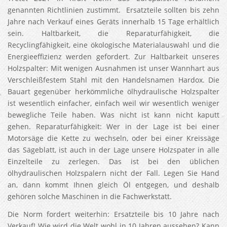
genannten Richtlinien zustimmt. Ersatzteile sollten bis zehn
Jahre nach Verkauf eines Geräts innerhalb 15 Tage erhältlich
sein. Haltbarkeit, die Reparaturfähigkeit, die
Recyclingfähigkeit, eine ökologische Materialauswahl und die
Energieeffizienz werden gefordert. Zur Haltbarkeit unseres
Holzspalter: Mit wenigen Ausnahmen ist unser Wannhart aus
Verschleißfestem Stahl mit den Handelsnamen Hardox. Die
Bauart gegenüber herkömmliche ölhydraulische Holzspalter
ist wesentlich einfacher, einfach weil wir wesentlich weniger
bewegliche Teile haben. Was nicht ist kann nicht kaputt
gehen. Reparaturfähigkeit: Wer in der Lage ist bei einer
Motorsäge die Kette zu wechseln, oder bei einer Kreissäge
das Sägeblatt, ist auch in der Lage unsere Holzspater in alle
Einzelteile zu zerlegen. Das ist bei den üblichen
ölhydraulischen Holzspalern nicht der Fall. Legen Sie Hand
an, dann kommt Ihnen gleich Öl entgegen, und deshalb
gehören solche Maschinen in die Fachwerkstatt.
Die Norm fordert weiterhin: Ersatzteile bis 10 Jahre nach
Verkauf! Wie wird die Welt wohl in 10 Jahren aussehen? Kann