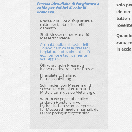
Presse idrauliche di forgiatura a
solo per
caldo per fabbri di coltelli
element
damasco
tutto i
Presse idraulice di forgiatura a
caldo per fabbri di coltelli
rovente
damasco.
Statt Messer neuer Markt für
Quando 
Messerschmiede
sono re
Acquaidraulica al posto dell
´oleodinamica fa le pressedi
in acci
forgiatura notevolmente più
economice e tecnicamente
vantaggiose.
Ölhydraulische Presse v.s.
Klarwasserhydraulische Presse
[Translate to Italiano:]
Betriebsanleitung
Schmieden von Messern und
Schwertern im Altertum und
Mittelalter inklusive Metallurgie
Warum wir gegenüber allen
anderen Herstellern von
hydraulischen Schmiedepressen
für Messerschmiede innerhalb der
EU am preisgünstigsten sind