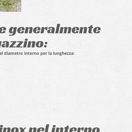
che generalmente
azzino:
del diametro interno per la lunghezza:
 inox nel interno