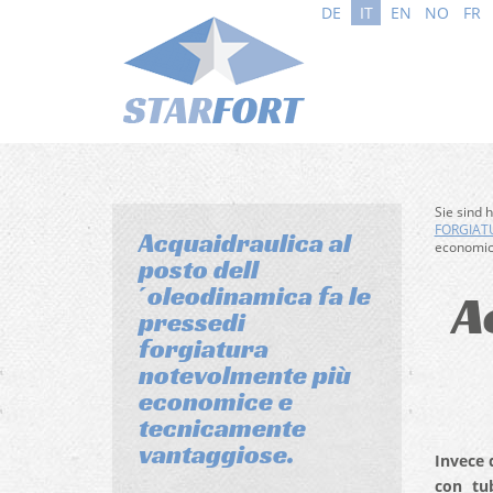
DE
IT
EN
NO
FR
Sie sind 
FORGIATU
Acquaidraulica al
economic
posto dell
´oleodinamica fa le
A
pressedi
forgiatura
notevolmente più
economice e
tecnicamente
vantaggiose.
Invece 
con tub