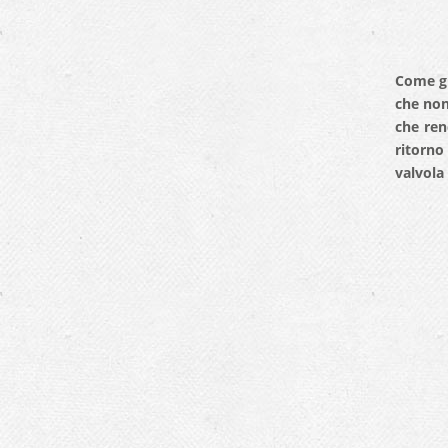
Come gi
che non
che ren
ritorno
valvola