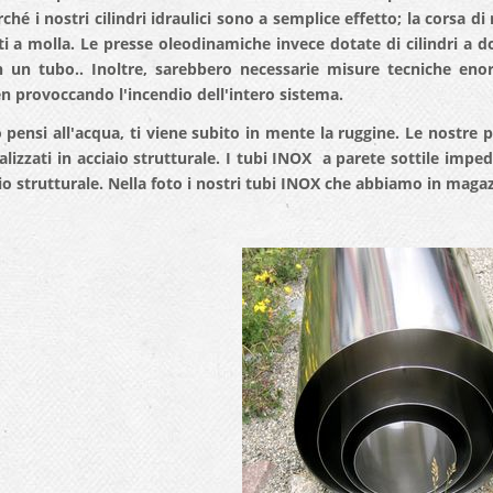
ché i nostri cilindri idraulici sono a semplice effetto; la corsa d
i a molla. Le presse oleodinamiche invece dotate di cilindri a do
n un tubo.. Inoltre, sarebbero necessarie misure tecniche eno
n provoccando l'incendio dell'intero sistema.
pensi all'acqua, ti viene subito in mente la ruggine. Le nostre 
alizzati in acciaio strutturale. I tubi INOX a parete sottile impe
aio strutturale. Nella foto i nostri tubi INOX che abbiamo in maga