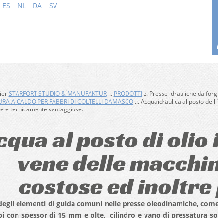
ES
NL
DA
SV
hier
STARFORT STUDIO & MANUFAKTUR
.:.
PRODOTTI
.:. Presse idrauliche da forgi
RA A CALDO PER FABBRI DI COLTELLI DAMASCO
.:. Acquaidraulica al posto del
e e tecnicamente vantaggiose.
cqua al posto di olio 
vene delle macchin
costose ed inoltre 
degli elementi di guida comuni nelle presse oleodinamiche, come 
i con spessor di 15 mm e olte, cilindro e vano di pressatura son