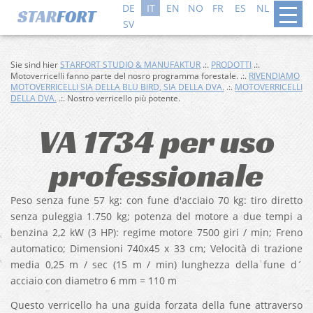
DE
IT
EN
NO
FR
ES
NL
DA
SV
Sie sind hier
STARFORT STUDIO & MANUFAKTUR
.:.
PRODOTTI
.:.
Motoverricelli fanno parte del nosro programma forestale. .:.
RIVENDIAMO
MOTOVERRICELLI SIA DELLA BLU BIRD, SIA DELLA DVA.
.:.
MOTOVERRICELLI
DELLA DVA.
.:. Nostro verricello più potente.
VA 1734 per uso
professionale
Peso senza fune 57 kg: con fune d'acciaio 70 kg: tiro diretto
senza puleggia 1.750 kg; potenza del motore a due tempi a
benzina 2,2 kW (3 HP): regime motore 7500 giri / min; Freno
automatico; Dimensioni 740x45 x 33 cm; Velocità di trazione
media 0,25 m / sec (15 m / min) lunghezza della fune d´
acciaio con diametro 6 mm = 110 m
Questo verricello ha una guida forzata della fune attraverso