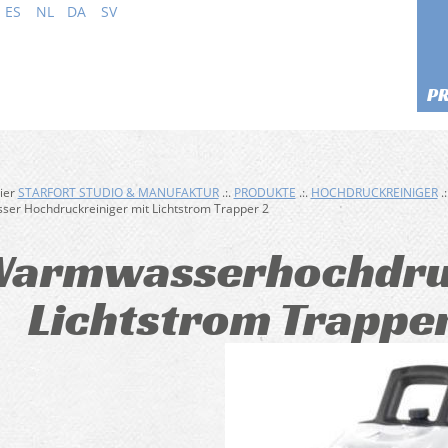
ES
NL
DA
SV
P
hier
STARFORT STUDIO & MANUFAKTUR
.:.
PRODUKTE
.:.
HOCHDRUCKREINIGER
.:
er Hochdruckreiniger mit Lichtstrom Trapper 2
armwasserhochdruc
Lichtstrom Trapper