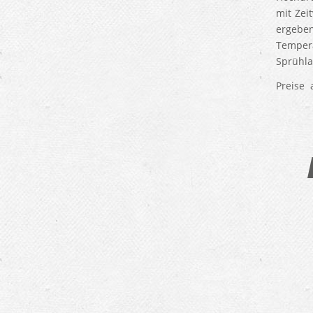
mit Zei
ergeben
Tempera
Sprühl
P