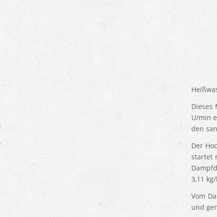
Heißwas
Dieses 
U/min e
den san
Der Hoc
startet
Dampfdr
3,11 kg/
Vom Dam
und ger