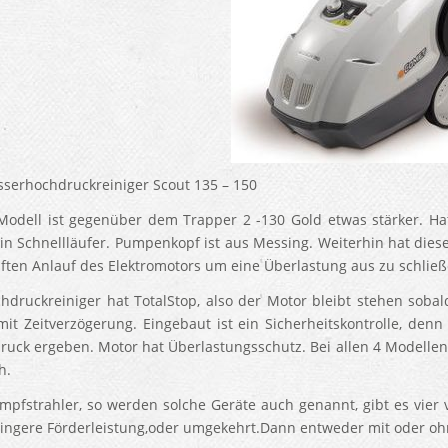
serhochdruckreiniger Scout 135 – 150
Modell ist gegenüber dem Trapper 2 -130 Gold etwas stärker. H
in Schnellläufer. Pumpenkopf ist aus Messing. Weiterhin hat dies
ften Anlauf des Elektromotors um eine Überlastung aus zu schließ
hdruckreiniger hat TotalStop, also der Motor bleibt stehen soba
 mit Zeitverzögerung. Eingebaut ist ein Sicherheitskontrolle, de
uck ergeben. Motor hat Überlastungsschutz. Bei allen 4 Modellen f
h.
pfstrahler, so werden solche Geräte auch genannt, gibt es vie
ingere Förderleistung,oder umgekehrt.Dann entweder mit oder o