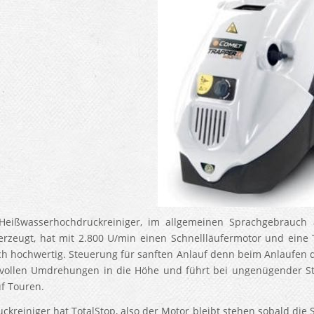
 Heißwasserhochdruckreiniger, im allgemeinen Sprachgebrauch
rzeugt, hat mit 2.800 U/min einen Schnellläufermotor und ei
ch hochwertig. Steuerung für sanften Anlauf denn beim Anlaufen d
vollen Umdrehungen in die Höhe und führt bei ungenügender S
uf Touren.
ckreiniger hat TotalStop, also der Motor bleibt stehen sobald die