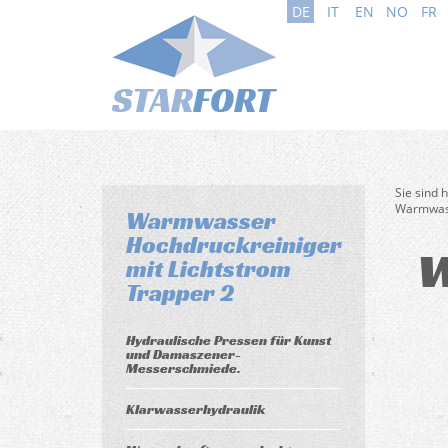
DE
IT
EN
NO
FR
Sie sind 
Warmwass
Warmwasser
Hochdruckreiniger
W
mit Lichtstrom
Trapper 2
Hydraulische Pressen für Kunst
und Damaszener-
Messerschmiede.
Klarwasserhydraulik