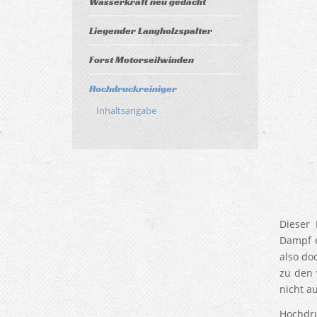
Wasserkraft neu gedacht
Liegender Langholzspalter
Forst Motorseilwinden
Hochdruckreiniger
Inhaltsangabe
Dieser
Dampf e
also do
zu den 
nicht a
Hochdru