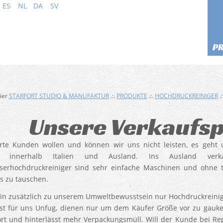
ES
NL
DA
SV
P
hier
STARFORT STUDIO & MANUFAKTUR
.:.
PRODUKTE
.:.
HOCHDRUCKREINIGER
.:
Unsere Verkaufsp
rte Kunden wollen und können wir uns nicht leisten, es geht
f innerhalb Italien und Ausland. Ins Ausland verkau
serhochdruckreiniger sind sehr einfache Maschinen und ohne t
us zu tauschen.
in zusätzlich zu unserem Umweltbewusstsein nur Hochdruckreinig
 ist für uns Unfug, dienen nur um dem Käufer Größe vor zu gauk
rt und hinterlässt mehr Verpackungsmüll. Will der Kunde bei Re