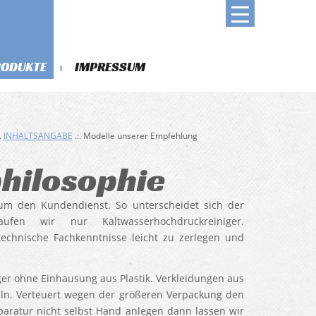
RODUKTE
IMPRESSUM
.
INHALTSANGABE
.:. Modelle unserer Empfehlung
hilosophie
 um den Kundendienst. So unterscheidet sich der
fen wir nur Kaltwasserhochdruckreiniger.
echnische Fachkenntnisse leicht zu zerlegen und
er ohne Einhausung aus Plastik. Verkleidungen aus
eln. Verteuert wegen der größeren Verpackung den
paratur nicht selbst Hand anlegen dann lassen wir