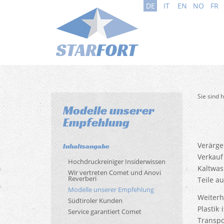
DE
IT
EN
NO
FR
Sie sind 
Modelle unserer
Empfehlung
Verärge
Inhaltsangabe
Verkau
Hochdruckreiniger Insiderwissen
Kaltwas
Wir vertreten Comet und Anovi
Reverberi
Teile a
Modelle unserer Empfehlung
Weiterh
Südtiroler Kunden
Plastik
Service garantiert Comet
Transpo