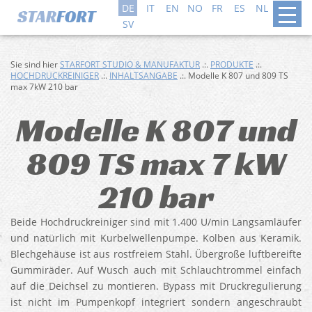
DE
IT
EN
NO
FR
ES
NL
DA
SV
Sie sind hier
STARFORT STUDIO & MANUFAKTUR
.:.
PRODUKTE
.:.
HOCHDRUCKREINIGER
.:.
INHALTSANGABE
.:. Modelle K 807 und 809 TS
max 7kW 210 bar
Modelle K 807 und
809 TS max 7 kW
210 bar
Beide Hochdruckreiniger sind mit 1.400 U/min Langsamläufer
und natürlich mit Kurbelwellenpumpe. Kolben aus Keramik.
Blechgehäuse ist aus rostfreiem Stahl. Übergroße luftbereifte
Gummiräder. Auf Wusch auch mit Schlauchtrommel einfach
auf die Deichsel zu montieren. Bypass mit Druckregulierung
ist nicht im Pumpenkopf integriert sondern angeschraubt