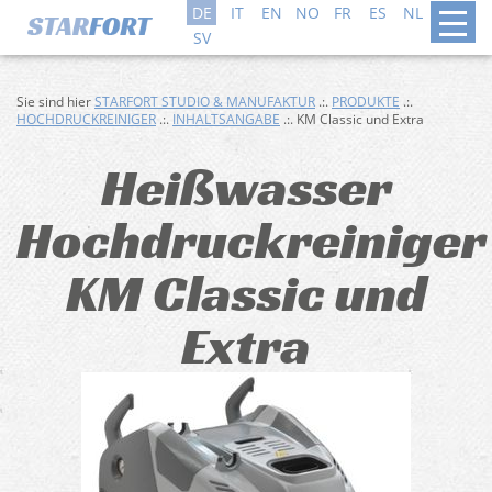
DE
IT
EN
NO
FR
ES
NL
DA
SV
Sie sind hier
STARFORT STUDIO & MANUFAKTUR
.:.
PRODUKTE
.:.
HOCHDRUCKREINIGER
.:.
INHALTSANGABE
.:. KM Classic und Extra
Heißwasser
Hochdruckreiniger
KM Classic und
Extra