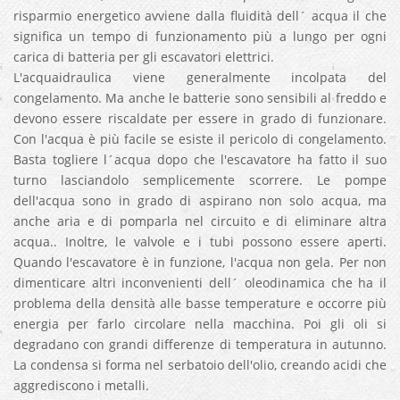
risparmio energetico avviene dalla fluidità dell´ acqua il che
significa un tempo di funzionamento più a lungo per ogni
carica di batteria per gli escavatori elettrici.
L'acquaidraulica viene generalmente incolpata del
congelamento. Ma anche le batterie sono sensibili al freddo e
devono essere riscaldate per essere in grado di funzionare.
Con l'acqua è più facile se esiste il pericolo di congelamento.
Basta togliere l´acqua dopo che l'escavatore ha fatto il suo
turno lasciandolo semplicemente scorrere. Le pompe
dell'acqua sono in grado di aspirano non solo acqua, ma
anche aria e di pomparla nel circuito e di eliminare altra
acqua.. Inoltre, le valvole e i tubi possono essere aperti.
Quando l'escavatore è in funzione, l'acqua non gela. Per non
dimenticare altri inconvenienti dell´ oleodinamica che ha il
problema della densità alle basse temperature e occorre più
energia per farlo circolare nella macchina. Poi gli oli si
degradano con grandi differenze di temperatura in autunno.
La condensa si forma nel serbatoio dell'olio, creando acidi che
aggrediscono i metalli.