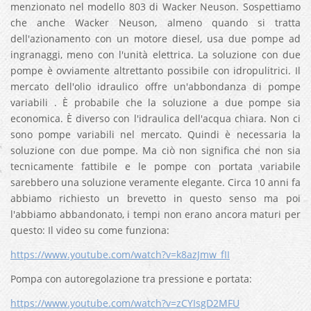
menzionato nel modello 803 di Wacker Neuson. Sospettiamo
che anche Wacker Neuson, almeno quando si tratta
dell'azionamento con un motore diesel, usa due pompe ad
ingranaggi, meno con l'unità elettrica. La soluzione con due
pompe è ovviamente altrettanto possibile con idropulitrici. Il
mercato dell'olio idraulico offre un'abbondanza di pompe
variabili . È probabile che la soluzione a due pompe sia
economica. È diverso con l'idraulica dell'acqua chiara. Non ci
sono pompe variabili nel mercato. Quindi è necessaria la
soluzione con due pompe. Ma ciò non significa che non sia
tecnicamente fattibile e le pompe con portata variabile
sarebbero una soluzione veramente elegante. Circa 10 anni fa
abbiamo richiesto un brevetto in questo senso ma poi
l'abbiamo abbandonato, i tempi non erano ancora maturi per
questo: Il video su come funziona:
https://www.youtube.com/watch?v=k8azJmw_fII
Pompa con autoregolazione tra pressione e portata:
https://www.youtube.com/watch?v=zCYIsgD2MFU