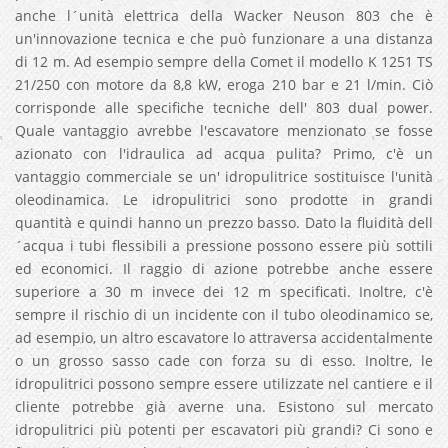
anche l´unità elettrica della Wacker Neuson 803 che è
un'innovazione tecnica e che può funzionare a una distanza
di 12 m. Ad esempio sempre della Comet il modello K 1251 TS
21/250 con motore da 8,8 kW, eroga 210 bar e 21 l/min. Ciò
corrisponde alle specifiche tecniche dell' 803 dual power.
Quale vantaggio avrebbe l'escavatore menzionato se fosse
azionato con l'idraulica ad acqua pulita? Primo, c'è un
vantaggio commerciale se un' idropulitrice sostituisce l'unità
oleodinamica. Le idropulitrici sono prodotte in grandi
quantità e quindi hanno un prezzo basso. Dato la fluidità dell
´acqua i tubi flessibili a pressione possono essere più sottili
ed economici. Il raggio di azione potrebbe anche essere
superiore a 30 m invece dei 12 m specificati. Inoltre, c'è
sempre il rischio di un incidente con il tubo oleodinamico se,
ad esempio, un altro escavatore lo attraversa accidentalmente
o un grosso sasso cade con forza su di esso. Inoltre, le
idropulitrici possono sempre essere utilizzate nel cantiere e il
cliente potrebbe già averne una. Esistono sul mercato
idropulitrici più potenti per escavatori più grandi? Ci sono e