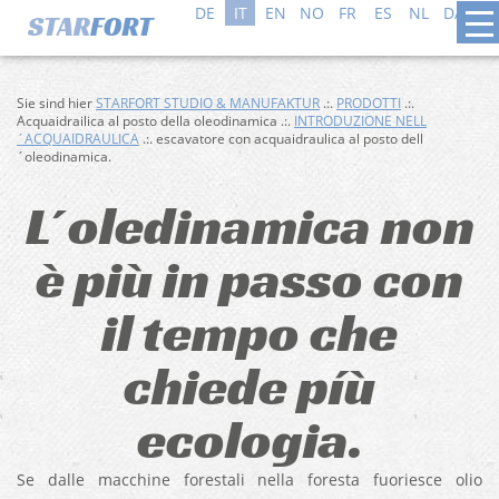
DE
IT
EN
NO
FR
ES
NL
DA
SV
Sie sind hier
STARFORT STUDIO & MANUFAKTUR
.:.
PRODOTTI
.:.
Acquaidrailica al posto della oleodinamica .:.
INTRODUZIONE NELL
´ACQUAIDRAULICA
.:. escavatore con acquaidraulica al posto dell
´oleodinamica.
L´oledinamica non
è più in passo con
il tempo che
chiede píù
ecologia.
Se dalle macchine forestali nella foresta fuoriesce olio