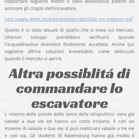
sopportare seguenti motori e sono abbastanza potenti da
azionare gli cingoli dell'escavatore.
http://www.didek.de/datenblaetter/dp01028_sm_motoren.pdf
Questo è lo stato attuale di quello che si trova sul mercato.
Ulteriori sviluppi potrebbero verificarsi quando
l'acquaidraulica diventerà finalmente accettata. Anche qui
vogliamo offrire soluzioni brevettabili, come detto,solo
quando il mercato si aprirà.
Altra possiblitá di
commandare lo
escavatore
L´interno delle pistole delle lance delle idropulitrici sono già
valvole a due vie ed hanno un costo irrisorio. E con un
insieme di valvole a due vie, si può realizzare valvole a tre vie
e così via. Gli studenti di Ravensburg hanno già risolto il