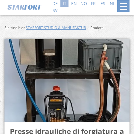
DE
IT
EN
NO
FR
ES
NL
DA
SV
Sie sind hier
STARFORT STUDIO & MANUFAKTUR
.:. Prodotti
Presse idrauliche di forgiatura a