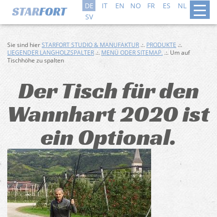
DE
IT
EN
NO
FR
ES
NL
DA
SV
Sie sind hier
STARFORT STUDIO & MANUFAKTUR
.:.
PRODUKTE
.:.
LIEGENDER LANGHOLZSPALTER
.:.
MENÜ ODER SITEMAP.
.:. Um auf
Tischhöhe zu spalten
Der Tisch für den
Wannhart 2020 ist
ein Optional.