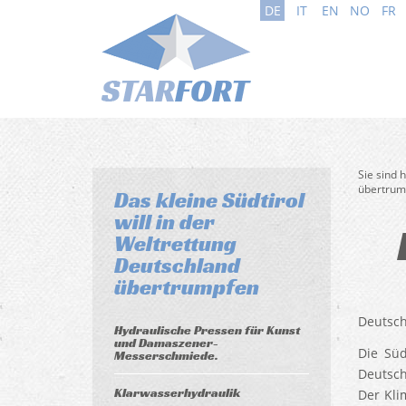
DE
IT
EN
NO
FR
Sie sind 
übertrum
Das kleine Südtirol
will in der
Weltrettung
Deutschland
übertrumpfen
Deutsch
Hydraulische Pressen für Kunst
und Damaszener-
Die Süd
Messerschmiede.
Deutsch
Klarwasserhydraulik
Der Kli