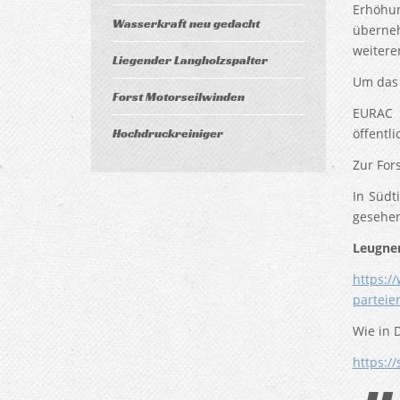
Erhöhu
Wasserkraft neu gedacht
überneh
weitere
Liegender Langholzspalter
Um das 
Forst Motorseilwinden
EURAC i
Hochdruckreiniger
öffentl
Zur For
In Südt
gesehen
Leugnen
https:/
parteie
Wie in 
https:/