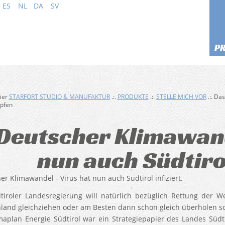
ES
NL
DA
SV
P
hier
STARFORT STUDIO & MANUFAKTUR
.:.
PRODUKTE
.:.
STELLE MICH VOR
.:. Da
pfen
Deutscher Klimawand
nun auch Südtirol
er Klimawandel - Virus hat nun auch Südtirol infiziert.
tiroler Landesregierung will natürlich bezüglich Rettung der 
land gleichziehen oder am Besten dann schon gleich überholen so 
maplan Energie Südtirol war ein Strategiepapier des Landes Süd