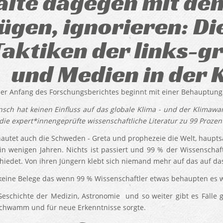
alte dagegen mit den
lügen, ignorieren: D
Taktiken der links-g
und Medien in der 
er Anfang des Forschungsberichtes beginnt mit einer Behauptung 
sch hat keinen Einfluss auf das globale Klima - und der Klimawand
 die expert*innengeprüfte wissenschaftliche Literatur zu 99 Prozent
autet auch die Schweden - Greta und prophezeie die Welt, haupt
 in wenigen Jahren. Nichts ist passiert und 99 % der Wissenschaftl
hiedet. Von ihren Jüngern klebt sich niemand mehr auf das auf das
 keine Belege das wenn 99 % Wissenschaftler etwas behaupten es w
Geschichte der Medizin, Astronomie und so weiter gibt es Fälle
chwamm und für neue Erkenntnisse sorgte.