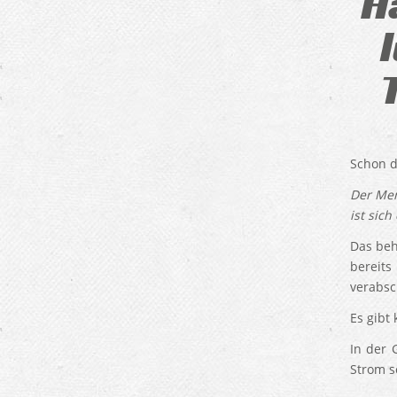
H
Schon d
Der Men
ist sich
Das beh
bereits
verabsc
Es gibt
In der 
Strom s