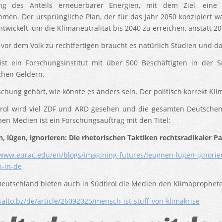
ng des Anteils erneuerbarer Energien, mit dem Ziel, eine
men. Der ursprüngliche Plan, der für das Jahr 2050 konzipiert w
ntwickelt, um die Klimaneutralität bis 2040 zu erreichen, anstatt 2
vor dem Volk zu rechtfertigen braucht es natürlich Studien und da
st ein Forschungsinstitut mit über 500 Beschäftigten in der S
ichen Geldern.
schung gehört, wie könnte es anders sein. Der politisch korrekt Kl
irol wird viel ZDF und ARD gesehen und die gesamten Deutschen
en Medien ist ein Forschungsauftrag mit den Titel:
, lügen, ignorieren: Die rhetorischen Taktiken rechtsradikaler P
/www.eurac.edu/en/blogs/imagining-futures/leugnen-lugen-ignorier
n-in-de
Deutschland bieten auch in Südtirol die Medien den Klimaprophet
/salto.bz/de/article/26092025/mensch-ist-stuff-von-klimakrise