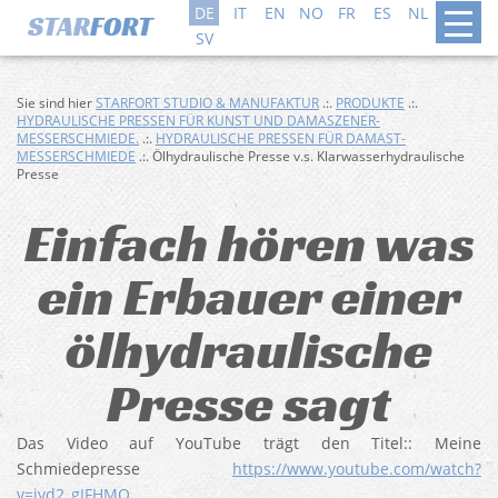
DE
IT
EN
NO
FR
ES
NL
DA
SV
Sie sind hier
STARFORT STUDIO & MANUFAKTUR
.:.
PRODUKTE
.:.
HYDRAULISCHE PRESSEN FÜR KUNST UND DAMASZENER-
MESSERSCHMIEDE.
.:.
HYDRAULISCHE PRESSEN FÜR DAMAST-
MESSERSCHMIEDE
.:. Ölhydraulische Presse v.s. Klarwasserhydraulische
Presse
Einfach hören was
ein Erbauer einer
ölhydraulische
Presse sagt
Das Video auf YouTube trägt den Titel:: Meine
Schmiedepresse
https://www.youtube.com/watch?
v=ivd2_gIFHMQ