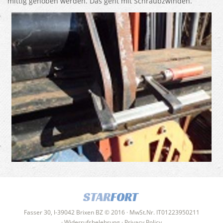
mittig gehoben werden. Das geht mit Schraubzwinden.
STAR
FORT
Fasser 30, I-39042 Brixen BZ © 2016 · MwSt.Nr. IT01223950211
·
Widerrufsbelehrung
·
Privacy Policy