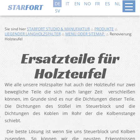
DE
IT
EN
NO
FR
ES
NL
DA
SV
Sie sind hier
STARFORT STUDIO & MANUFAKTUR
.:.
PRODUKTE
.:.
LIEGENDER LANGHOLZSPALTER
.:.
MENÜ ODER SITEMAP.
.:. Renovierung
Holzteufel
Ersatzteile für
Holzteufel
Wie alle unsere Holzspalter hat auch der Holzteufel nur zwei
bewegliche Teile die sich nach langer Zeit verschleißen
können, im Grunde sind es nur die Dichtungen dieser Teile.
Die Dichtungen des Stößel im Steuerblock und die
Dichtungen des Koblen im Rohr der die Kolbenstange
schiebt.
Die beste Lösung ist wenn Sie uns Steuerblock und Kolben
zusenden. So können wir die neusten Erkenntnissen