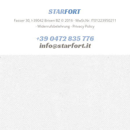
STAR
FORT
Fasser 30, I-39042 Brixen BZ © 2016 · MwSt.Nr. IT01223950211
·
Widerrufsbelehrung
·
Privacy Policy
+39 0472 835 776
info@starfort.it