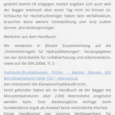
gedreht kommt Öl entgegen. Kosten ergeben sich auch weil
der Bagger eventuell über einen Tag nicht im Einsatz ist.
Schläuche für Hochdruckreiniger haben kein Verfallsdatum,
brauchen keine weitere Ummantelung und sind zudem
dünner, also kostengünstiger.
Weiterhin aus dem Handbuch:
Wir verweisen in diesem Zusammenhang auf die
„Sicherheitsregeln für Hydraulikleitungen", herausgegeben
von der Zentralstelle für Unfallverhütung und Arbeitsmedizin,
sowie auf die DIN 20066, Tl. 5
Hydraulik-Druckleitungen Prüfen - Wacker Neuson 803
Betriebsanleitung [Seite 155] | ManualsLib
Das interessiert die Klarwasserhyddraulik nicht.
Nicht gefunden haben wir im Handbuch ob der Bagger bei
Minustemperaturen über 2.000 Meereshöhe eingesetzt
werden kann. Eine diesbezügliche Anfrage beim
Kundendienst ergab als Antwort keine verbindliche Klarheit.
Einige Handbücher von unseren Wettbewerbern für