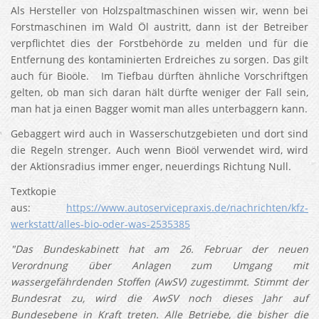
Als Hersteller von Holzspaltmaschinen wissen wir, wenn bei
Forstmaschinen im Wald Öl austritt, dann ist der Betreiber
verpflichtet dies der Forstbehörde zu melden und für die
Entfernung des kontaminierten Erdreiches zu sorgen. Das gilt
auch für Bioöle. Im Tiefbau dürften ähnliche Vorschriftgen
gelten, ob man sich daran hält dürfte weniger der Fall sein,
man hat ja einen Bagger womit man alles unterbaggern kann.
Gebaggert wird auch in Wasserschutzgebieten und dort sind
die Regeln strenger. Auch wenn Bioöl verwendet wird, wird
der Aktionsradius immer enger, neuerdings Richtung Null.
Textkopie
aus:
https://www.autoservicepraxis.de/nachrichten/kfz-
werkstatt/alles-bio-oder-was-2535385
"Das Bundeskabinett hat am 26. Februar der neuen
Verordnung über Anlagen zum Umgang mit
wassergefährdenden Stoffen (AwSV) zugestimmt. Stimmt der
Bundesrat zu, wird die AwSV noch dieses Jahr auf
Bundesebene in Kraft treten. Alle Betriebe, die bisher die