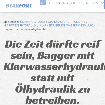
DE
IT
EN
NO
FR
ES
NL
DA
SV
Sie sind hier
STARFORT STUDIO & MANUFAKTUR
.:.
PRODUKTE
.:.
KLARWASSERHYDRAULIK
.:.
KLARHEIT ÜBER DIE WASSERHYDRAULIK
.:.
Bagger mit Klarwasserhydraulik?
Die Zeit dürfte reif
sein, Bagger mit
Klarwasserhydraul
statt mit
Ölhydraulik zu
betreiben.