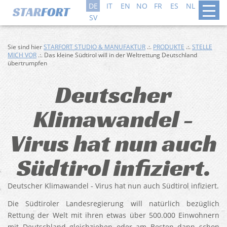
DE
IT
EN
NO
FR
ES
NL
DA
SV
Sie sind hier
STARFORT STUDIO & MANUFAKTUR
.:.
PRODUKTE
.:.
STELLE
MICH VOR
.:. Das kleine Südtirol will in der Weltrettung Deutschland
übertrumpfen
Deutscher
Klimawandel -
Virus hat nun auch
Südtirol infiziert.
Deutscher Klimawandel - Virus hat nun auch Südtirol infiziert.
Die Südtiroler Landesregierung will natürlich bezüglich
Rettung der Welt mit ihren etwas über 500.000 Einwohnern
mit Deutschland gleichziehen oder am Besten dann schon