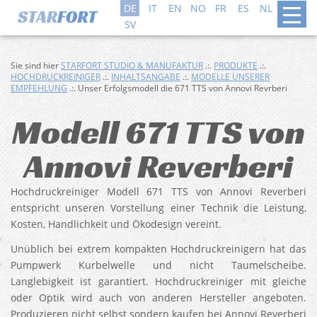
DE
IT
EN
NO
FR
ES
NL
DA
SV
Sie sind hier
STARFORT STUDIO & MANUFAKTUR
.:.
PRODUKTE
.:.
HOCHDRUCKREINIGER
.:.
INHALTSANGABE
.:.
MODELLE UNSERER
EMPFEHLUNG
.:. Unser Erfolgsmodell die 671 TTS von Annovi Revrberi
Modell 671 TTS von
Annovi Reverberi
Hochdruckreiniger Modell 671 TTS von Annovi Reverberi
entspricht unseren Vorstellung einer Technik die Leistung,
Kosten, Handlichkeit und Ökodesign vereint.
Unüblich bei extrem kompakten Hochdruckreinigern hat das
Pumpwerk Kurbelwelle und nicht Taumelscheibe.
Langlebigkeit ist garantiert. Hochdruckreiniger mit gleiche
oder Optik wird auch von anderen Hersteller angeboten.
Produzieren nicht selbst sondern kaufen bei Annovi Reverberi