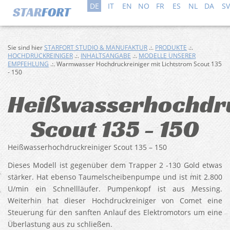
DE
IT
EN
NO
FR
ES
NL
DA
SV
Sie sind hier
STARFORT STUDIO & MANUFAKTUR
.:.
PRODUKTE
.:.
HOCHDRUCKREINIGER
.:.
INHALTSANGABE
.:.
MODELLE UNSERER
EMPFEHLUNG
.:. Warmwasser Hochdruckreiniger mit Lichtstrom Scout 135
- 150
Heißwasserhochdr
Scout 135 - 150
Heißwasserhochdruckreiniger Scout 135 – 150
Dieses Modell ist gegenüber dem Trapper 2 -130 Gold etwas
stärker. Hat ebenso Taumelscheibenpumpe und ist mit 2.800
U/min ein Schnellläufer. Pumpenkopf ist aus Messing.
Weiterhin hat dieser Hochdruckreiniger von Comet eine
Steuerung für den sanften Anlauf des Elektromotors um eine
Überlastung aus zu schließen.