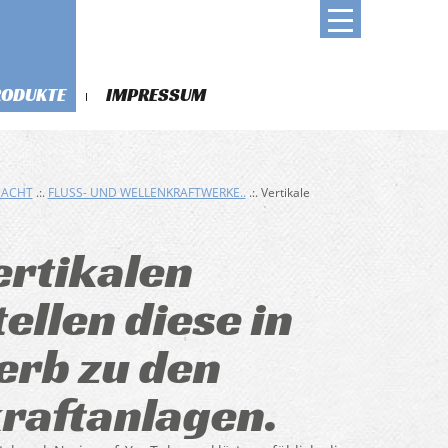
RODUKTE
IMPRESSUM
DACHT
.:.
FLUSS- UND WELLENKRAFTWERKE..
.:. Vertikale
ertikalen
ellen diese in
rb zu den
raftanlagen.