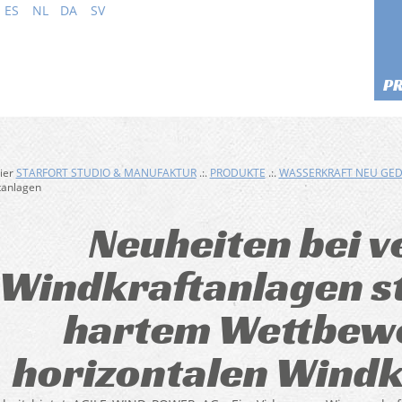
ES
NL
DA
SV
P
hier
STARFORT STUDIO & MANUFAKTUR
.:.
PRODUKTE
.:.
WASSERKRAFT NEU GE
tanlagen
Neuheiten bei v
Windkraftanlagen st
hartem Wettbewe
horizontalen Windk