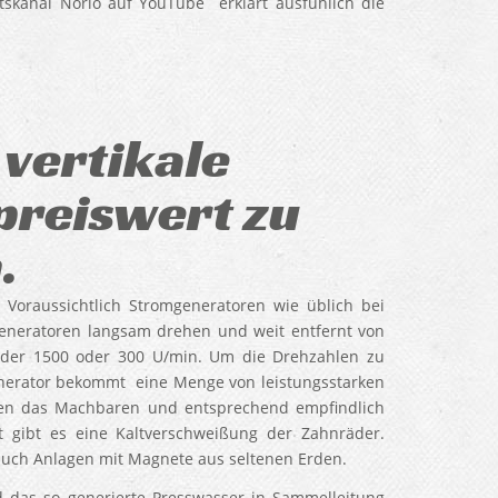
skanal Norio auf YouTube erklärt ausfühlich die
 vertikale
preiswert zu
.
Voraussichtlich Stromgeneratoren wie üblich bei
eneratoren langsam drehen und weit entfernt von
eder 1500 oder 300 U/min. Um die Drehzahlen zu
nerator bekommt eine Menge von leistungsstarken
ufen das Machbaren und entsprechend empfindlich
st gibt es eine Kaltverschweißung der Zahnräder.
 auch Anlagen mit Magnete aus seltenen Erden.
 das so generierte Presswasser in Sammelleitung