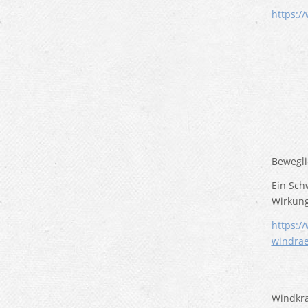
https:/
Bewegli
Ein Sch
Wirkung
https:/
windrae
Windkraf