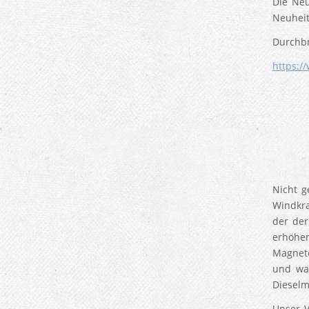
Die Neu
Neuheit
Durchbr
https:/
Nicht g
Windkra
der der
erhöhen
Magnete
und war
Dieselm
Unser V