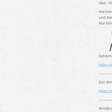
über 10
Horizon
und die
Mal kli
Geheime
https:
----------
Das Win
https:/
----------
Windkra