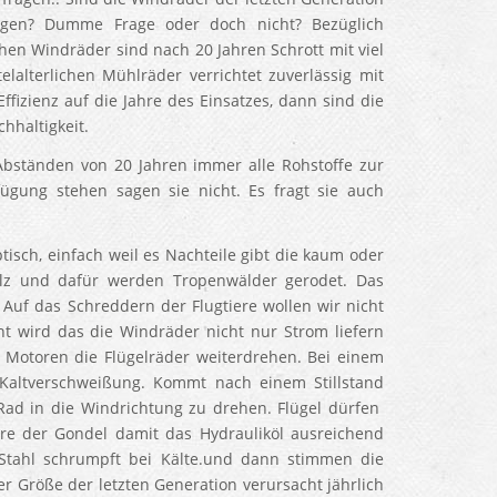
egen? Dumme Frage oder doch nicht? Bezüglich
ichen Windräder sind nach 20 Jahren Schrott mit viel
alterlichen Mühlräder verrichtet zuverlässig mit
fizienz auf die Jahre des Einsatzes, dann sind die
hhaltigkeit.
bständen von 20 Jahren immer alle Rohstoffe zur
gung stehen sagen sie nicht. Es fragt sie auch
isch, einfach weil es Nachteile gibt die kaum oder
olz und dafür werden Tropenwälder gerodet. Das
Auf das Schreddern der Flugtiere wollen wir nicht
nt wird das die Windräder nicht nur Strom liefern
Motoren die Flügelräder weiterdrehen. Bei einem
 Kaltverschweißung. Kommt nach einem Stillstand
ad in die Windrichtung zu drehen. Flügel dürfen
ere der Gondel damit das Hydrauliköl ausreichend
 Stahl schrumpft bei Kälte.und dann stimmen die
r Größe der letzten Generation verursacht jährlich