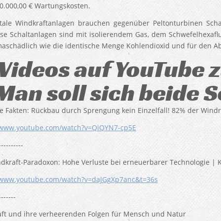
0.000,00 € Wartungskosten.
tale Windkraftanlagen brauchen gegenüber Peltonturbinen Sc
se Schaltanlagen sind mit isolierendem Gas, dem Schwefelhexafluor
maschädlich wie die identische Menge Kohlendioxid und für den A
Videos auf YouTube 
Man soll sich beide 
 Fakten: Rückbau durch Sprengung kein Einzelfall! 82% der Wind
//www.youtube.com/watch?v=QiQYN7-cp5E
----------
dkraft-Paradoxon: Hohe Verluste bei erneuerbarer Technologie |
/www.youtube.com/watch?v=daJGgXp7anc&t=36s
-------
ft und ihre verheerenden Folgen für Mensch und Natur