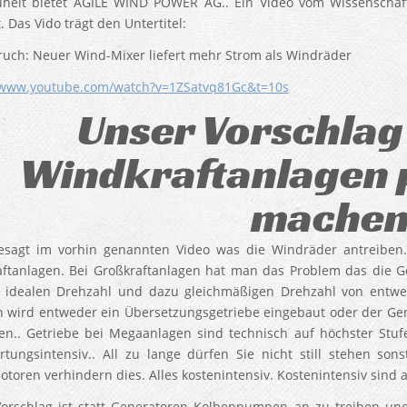
heit bietet AGILE WIND POWER AG.. Ein Video vom Wissenschaft
. Das Vido trägt den Untertitel:
uch: Neuer Wind-Mixer liefert mehr Strom als Windräder
/www.youtube.com/watch?v=1ZSatvq81Gc&t=10s
Unser Vorschlag
Windkraftanlagen 
machen
esagt im vorhin genannten Video was die Windräder antreiben. 
ftanlagen. Bei Großkraftanlagen hat man das Problem das die G
 idealen Drehzahl und dazu gleichmäßigen Drehzahl von entw
 wird entweder ein Übersetzungsgetriebe eingebaut oder der Ge
n.. Getriebe bei Megaanlagen sind technisch auf höchster St
tungsintensiv.. All zu lange dürfen Sie nicht still stehen son
otoren verhindern dies. Alles kostenintensiv. Kostenintensiv sind
orschlag ist statt Generatoren Kolbenpumpen an zu treiben und