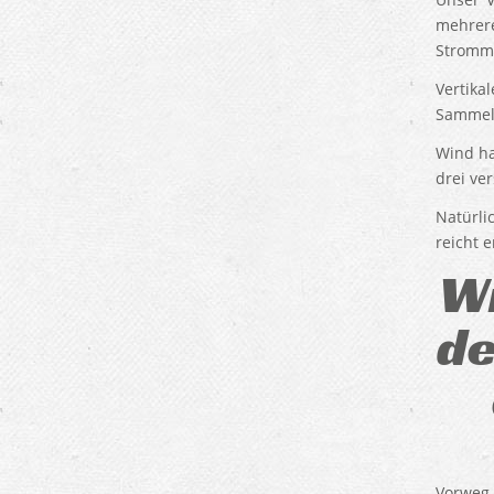
mehrere
Stromm
Vertika
Sammell
Wind ha
drei ve
Natürli
reicht 
Wi
de
Vorweg 