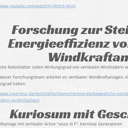
/www.youtube.com/watch?v=3tHn5-lgiyQ
Forschung zur Ste
Energieeffizienz vo
Windkraftan
che Rotorblätter sollen Wirkungsgrad von vertikalen Windrädern v
weizer Forschungsteam arbeitet an vertikalen Windkraftanlagen, 
sgrad haben.
/www.ingenieur.de/technik/fachbereiche/energie/bewegliche-rotorbl
dern-verdreifachen/
Kuriosum mit Gesc
tanlage mit vertikaler Achse "Iasos III F". Kernlose Generatoren