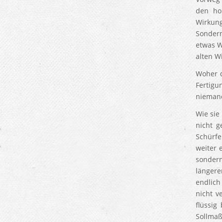
den ho
Wirkung
Sonderm
etwas W
alten W
Woher d
Fertigu
nieman
Wie sie
nicht g
Schürfe
weiter 
sondern
längere
endlich
nicht v
flüssig
Sollmaß