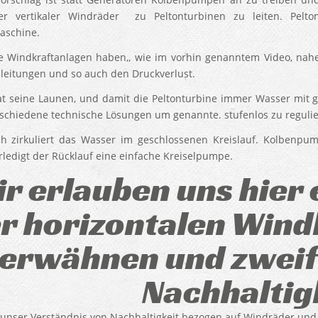
r vertikaler Windräder zu Peltonturbinen zu leiten. Peltont
aschine.
le Windkraftanlagen haben,, wie im vorhin genanntem Video, nah
eitungen und so auch den Druckverlust.
t seine Launen, und damit die Peltonturbine immer Wasser mit g
rschiedene technische Lösungen um genannte. stufenlos zu regulie
ch zirkuliert das Wasser im geschlossenen Kreislauf. Kolbenp
erledigt der Rücklauf eine einfache Kreiselpumpe.
r erlauben uns hier 
r horizontalen Wind
erwähnen und zweif
Nachhaltig
unser Verständnis von Nachhaltigkeit bezogen auf Windräder und f