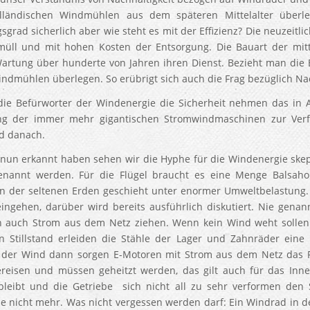
lländischen Windmühlen aus dem späteren Mittelalter überl
sgrad sicherlich aber wie steht es mit der Effizienz? Die neuzeitl
üll und mit hohen Kosten der Entsorgung. Die Bauart der mittel
artung über hunderte von Jahren ihren Dienst. Bezieht man die Ef
indmühlen überlegen. So erübrigt sich auch die Frag bezüglich Nac
ie Befürworter der Windenergie die Sicherheit nehmen das in A
ng der immer mehr gigantischen Stromwindmaschinen zur Verfü
d danach.
 nun erkannt haben sehen wir die Hyphe für die Windenergie skept
enannt werden. Für die Flügel braucht es eine Menge Balsah
n der seltenen Erden geschieht unter enormer Umweltbelastung. 
eingehen, darüber wird bereits ausführlich diskutiert. Nie genan
 auch Strom aus dem Netz ziehen. Wenn kein Wind weht sollen 
n Stillstand erleiden die Stähle der Lager und Zahnräder eine
 der Wind dann sorgen E-Motoren mit Strom aus dem Netz das R
ereisen und müssen geheitzt werden, das gilt auch für das Inn
 bleibt und die Getriebe sich nicht all zu sehr verformen den
e nicht mehr. Was nicht vergessen werden darf: Ein Windrad in de