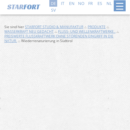
DE
IT
EN
NO
FR
ES
NL
DA
SV
Sie sind hier
STARFORT STUDIO & MANUFAKTUR
.:.
PRODUKTE
.:.
WASSERKRAFT NEU GEDACHT
.:.
FLUSS- UND WELLENKRAFTWERKE..
.:.
PREISWERTE FLUSSKRAFTWERK OHNE STÖRENDEN EINGRIFF IN DIE
NATUR.
.:. Wiederrenaturierung in Südtirol