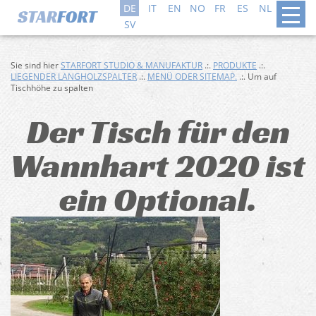
DE
IT
EN
NO
FR
ES
NL
DA
SV
Sie sind hier
STARFORT STUDIO & MANUFAKTUR
.:.
PRODUKTE
.:.
LIEGENDER LANGHOLZSPALTER
.:.
MENÜ ODER SITEMAP.
.:. Um auf
Tischhöhe zu spalten
Der Tisch für den
Wannhart 2020 ist
ein Optional.