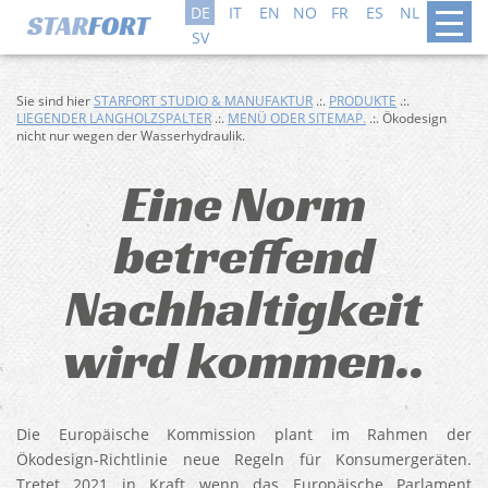
DE
IT
EN
NO
FR
ES
NL
DA
SV
Sie sind hier
STARFORT STUDIO & MANUFAKTUR
.:.
PRODUKTE
.:.
LIEGENDER LANGHOLZSPALTER
.:.
MENÜ ODER SITEMAP.
.:. Ökodesign
nicht nur wegen der Wasserhydraulik.
Eine Norm
betreffend
Nachhaltigkeit
wird kommen..
Die Europäische Kommission plant im Rahmen der
Ökodesign-Richtlinie neue Regeln für Konsumergeräten.
Tretet 2021 in Kraft wenn das Europäische Parlament