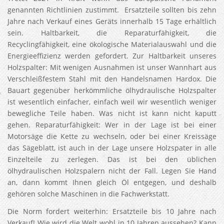
genannten Richtlinien zustimmt. Ersatzteile sollten bis zehn
Jahre nach Verkauf eines Geräts innerhalb 15 Tage erhältlich
sein. Haltbarkeit, die Reparaturfähigkeit, die
Recyclingfähigkeit, eine ökologische Materialauswahl und die
Energieeffizienz werden gefordert. Zur Haltbarkeit unseres
Holzspalter: Mit wenigen Ausnahmen ist unser Wannhart aus
Verschleißfestem Stahl mit den Handelsnamen Hardox. Die
Bauart gegenüber herkömmliche ölhydraulische Holzspalter
ist wesentlich einfacher, einfach weil wir wesentlich weniger
bewegliche Teile haben. Was nicht ist kann nicht kaputt
gehen. Reparaturfähigkeit: Wer in der Lage ist bei einer
Motorsäge die Kette zu wechseln, oder bei einer Kreissäge
das Sägeblatt, ist auch in der Lage unsere Holzspater in alle
Einzelteile zu zerlegen. Das ist bei den üblichen
ölhydraulischen Holzspalern nicht der Fall. Legen Sie Hand
an, dann kommt Ihnen gleich Öl entgegen, und deshalb
gehören solche Maschinen in die Fachwerkstatt.
Die Norm fordert weiterhin: Ersatzteile bis 10 Jahre nach
Verkauf! Wie wird die Welt wohl in 10 Jahren aussehen? Kann