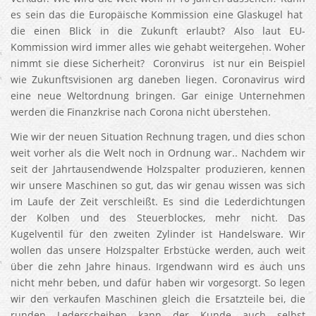
es sein das die Europäische Kommission eine Glaskugel hat
die einen Blick in die Zukunft erlaubt? Also laut EU-
Kommission wird immer alles wie gehabt weitergehen. Woher
nimmt sie diese Sicherheit? Coronvirus ist nur ein Beispiel
wie Zukunftsvisionen arg daneben liegen. Coronavirus wird
eine neue Weltordnung bringen. Gar einige Unternehmen
werden die Finanzkrise nach Corona nicht überstehen.
Wie wir der neuen Situation Rechnung tragen, und dies schon
weit vorher als die Welt noch in Ordnung war.. Nachdem wir
seit der Jahrtausendwende Holzspalter produzieren, kennen
wir unsere Maschinen so gut, das wir genau wissen was sich
im Laufe der Zeit verschleißt. Es sind die Lederdichtungen
der Kolben und des Steuerblockes, mehr nicht. Das
Kugelventil für den zweiten Zylinder ist Handelsware. Wir
wollen das unsere Holzspalter Erbstücke werden, auch weit
über die zehn Jahre hinaus. Irgendwann wird es auch uns
nicht mehr beben, und dafür haben wir vorgesorgt. So legen
wir den verkaufen Maschinen gleich die Ersatzteile bei, die
runden Lederscheiben kann der Kunde auch selbst