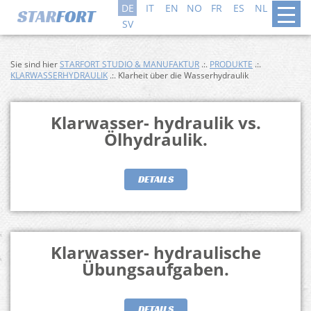
DE
IT
EN
NO
FR
ES
NL
DA
SV
Sie sind hier
STARFORT STUDIO & MANUFAKTUR
.:.
PRODUKTE
.:.
KLARWASSERHYDRAULIK
.:. Klarheit über die Wasserhydraulik
Klarwasser- hydraulik vs.
Ölhydraulik.
DETAILS
Klarwasser- hydraulische
Übungsaufgaben.
DETAILS