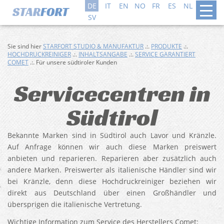
DE
IT
EN
NO
FR
ES
NL
DA
SV
Sie sind hier
STARFORT STUDIO & MANUFAKTUR
.:.
PRODUKTE
.:.
HOCHDRUCKREINIGER
.:.
INHALTSANGABE
.:.
SERVICE GARANTIERT
COMET
.:. Für unsere südtiroler Kunden
Servicecentren in
Südtirol
Bekannte Marken sind in Südtirol auch Lavor und Kränzle.
Auf Anfrage können wir auch diese Marken preiswert
anbieten und reparieren. Reparieren aber zusätzlich auch
andere Marken. Preiswerter als italienische Händler sind wir
bei Kränzle, denn diese Hochdruckreiniger beziehen wir
direkt aus Deutschland über einen Großhändler und
übersprigen die italienische Vertretung.
Wichtige Information zum Service des Herstellers Comet: