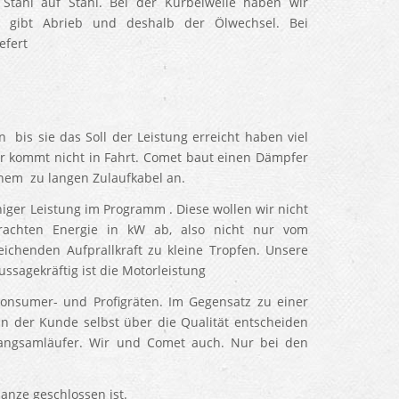
Stahl auf Stahl. Bei der Kurbelwelle haben wir
l gibt Abrieb und deshalb der Ölwechsel. Bei
efert
 bis sie das Soll der Leistung erreicht haben viel
r kommt nicht in Fahrt. Comet baut einen Dämpfer
nem zu langen Zulaufkabel an.
ger Leistung im Programm . Diese wollen wir nicht
rachten Energie in kW ab, also nicht nur vom
ichenden Aufprallkraft zu kleine Tropfen. Unsere
ssagekräftig ist die Motorleistung
Konsumer- und Profigräten. Im Gegensatz zu einer
nn der Kunde selbst über die Qualität entscheiden
Langsamläufer. Wir und Comet auch. Nur bei den
anze geschlossen ist.