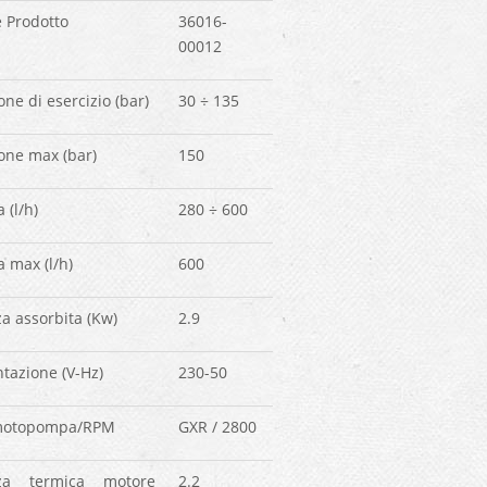
 Prodotto
36016-
00012
one di esercizio (bar)
30 ÷ 135
one max (bar)
150
 (l/h)
280 ÷ 600
a max (l/h)
600
a assorbita (Kw)
2.9
tazione (V-Hz)
230-50
motopompa/RPM
GXR / 2800
za termica motore
2.2