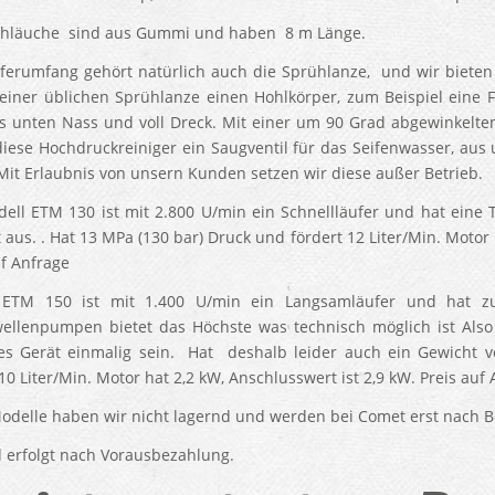
chläuche sind aus Gummi und haben 8 m Länge.
ferumfang gehört natürlich auch die Sprühlanze, und wir bieten
 einer üblichen Sprühlanze einen Hohlkörper, zum Beispiel eine 
s unten Nass und voll Dreck. Mit einer um 90 Grad abgewinkelte
iese Hochdruckreiniger ein Saugventil für das Seifenwasser, aus
Mit Erlaubnis von unsern Kunden setzen wir diese außer Betrieb.
ell ETM 130 ist mit 2.800 U/min ein Schnellläufer und hat eine
 aus. . Hat 13 MPa (130 bar) Druck und fördert 12 Liter/Min. Motor 
uf Anfrage
 ETM 150 ist mit 1.400 U/min ein Langsamläufer und hat zu
ellenpumpen bietet das Höchste was technisch möglich ist Also
es Gerät einmalig sein. Hat deshalb leider auch ein Gewicht v
10 Liter/Min. Motor hat 2,2 kW, Anschlusswert ist 2,9 kW. Preis auf 
odelle haben wir nicht lagernd und werden bei Comet erst nach Be
 erfolgt nach Vorausbezahlung.