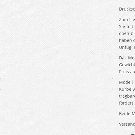
Drucks
Zum Lie
Sie mit
oben bi
haben d
Unfug. 
Das Mod
Gewicht
Preis a
Modell
Kurbelw
tragbar
fördert 
Beide M
Versand