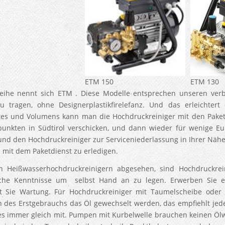
ETM 150
ETM 130
eihe nennt sich ETM . Diese Modelle entsprechen unseren verb
zu tragen, ohne Designerplastikfirelefanz. Und das erleichter
es und Volumens kann man die Hochdruckreiniger mit den Paket
punkten in Südtirol verschicken, und dann wieder für wenige E
und den Hochdruckreiniger zur Serviceniederlassung in Ihrer Nähe
es mit dem Paketdienst zu erledigen.
n Heißwasserhochdruckreinigern abgesehen, sind Hochdruckrei
sche Kenntnisse um selbst Hand an zu legen. Erwerben Sie e
t Sie Wartung. Für Hochdruckreiniger mit Taumelscheibe oder
 des Erstgebrauchs das Öl gewechselt werden, das empfiehlt jeden
 es immer gleich mit. Pumpen mit Kurbelwelle brauchen keinen Öl