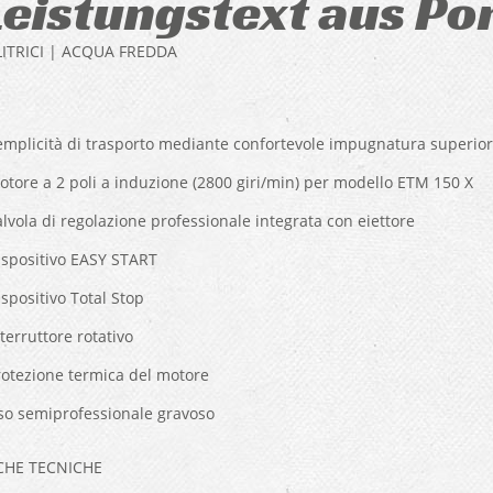
Leistungstext aus Po
ITRICI | ACQUA FREDDA
emplicità di trasporto mediante confortevole impugnatura superior
otore a 2 poli a induzione (2800 giri/min) per modello ETM 150 X
lvola di regolazione professionale integrata con eiettore
ispositivo EASY START
spositivo Total Stop
terruttore rotativo
rotezione termica del motore
so semiprofessionale gravoso
ICHE TECNICHE