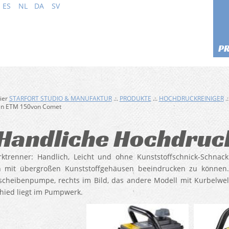
ES
NL
DA
SV
P
hier
STARFORT STUDIO & MANUFAKTUR
.:.
PRODUKTE
.:.
HOCHDRUCKREINIGER
.:
en ETM 150von Comet
Handliche Hochdruc
ktrenner: Handlich, Leicht und ohne Kunststoffschnick-Schnac
 mit übergroßen Kunststoffgehäusen beeindrucken zu können.
cheibenpumpe, rechts im Bild, das andere Modell mit Kurbelwell
hied liegt im Pumpwerk.