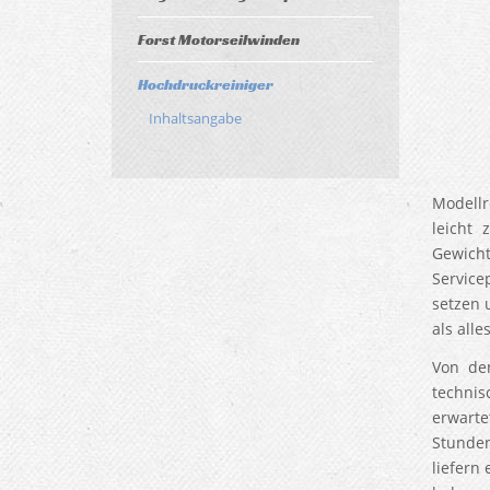
Forst Motorseilwinden
Hochdruckreiniger
Inhaltsangabe
Modellr
leicht 
Gewicht
Service
setzen 
als all
Von de
techni
erwarte
Stunden
liefern