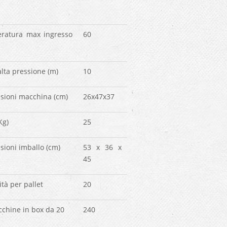
ratura max ingresso
60
lta pressione (m)
10
sioni macchina (cm)
26x47x37
Kg)
25
ioni imballo (cm)
53 x 36 x
45
tà per pallet
20
chine in box da 20
240