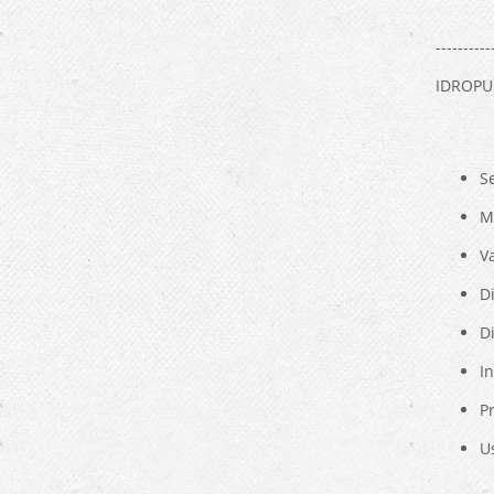
----------
IDROPU
S
M
Va
D
Di
In
P
U