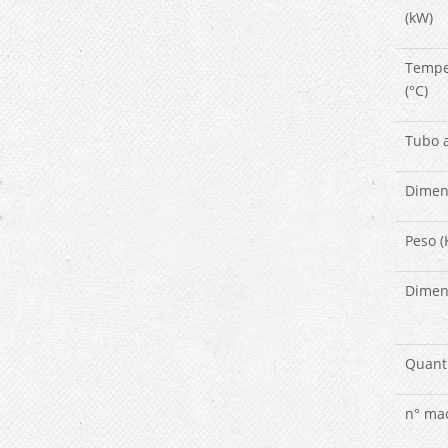
(kW)
Tempe
(°C)
Tubo a
Dimen
Peso (
Dimens
Quanti
n° mac