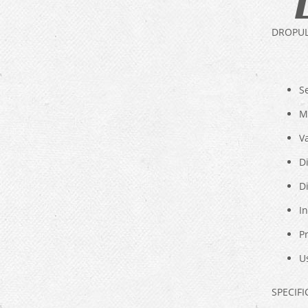
DROPUL
S
M
Va
D
Di
In
P
U
SPECIF