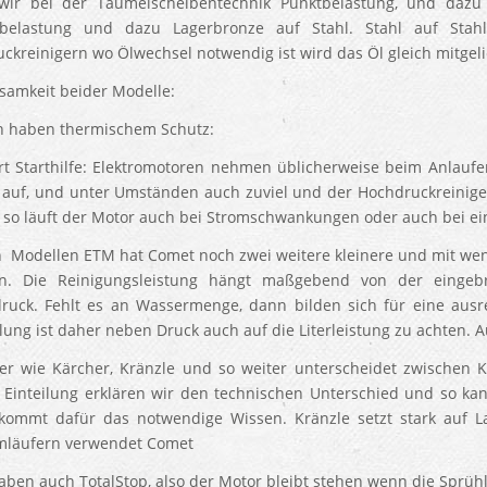
ir bei der Taumelscheibentechnik Punktbelastung, und dazu 
nbelastung und dazu Lagerbronze auf Stahl. Stahl auf Stah
ckreinigern wo Ölwechsel notwendig ist wird das Öl gleich mitgeli
amkeit beider Modelle:
 haben thermischem Schutz:
rt Starthilfe: Elektromotoren nehmen üblicherweise beim Anlaufen
 auf, und unter Umständen auch zuviel und der Hochdruckreinige
 so läuft der Motor auch bei Stromschwankungen oder auch bei ei
 Modellen ETM hat Comet noch zwei weitere kleinere und mit weni
en. Die Reinigungsleistung hängt maßgebend von der eingeb
ruck. Fehlt es an Wassermenge, dann bilden sich für eine ausre
ung ist daher neben Druck auch auf die Literleistung zu achten. Au
ler wie Kärcher, Kränzle und so weiter unterscheidet zwischen 
 Einteilung erklären wir den technischen Unterschied und so ka
ommt dafür das notwendige Wissen. Kränzle setzt stark auf 
mläufern verwendet Comet
aben auch TotalStop, also der Motor bleibt stehen wenn die Sprühl