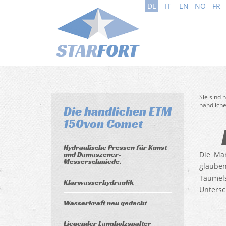
DE
IT
EN
NO
FR
Sie sind 
handlich
Die handlichen ETM
150von Comet
Hydraulische Pressen für Kunst
und Damaszener-
Die Mar
Messerschmiede.
glauben
Taumels
Klarwasserhydraulik
Untersc
Wasserkraft neu gedacht
Liegender Langholzspalter