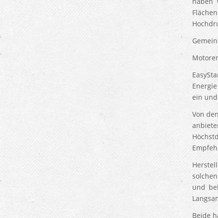
haben w
Fläche
Hochdru
Gemeins
Motoren
EasySta
Energie
ein und
Von den
anbiet
Höchstd
Empfehl
Herstel
solchen
und bek
Langsa
Beide h