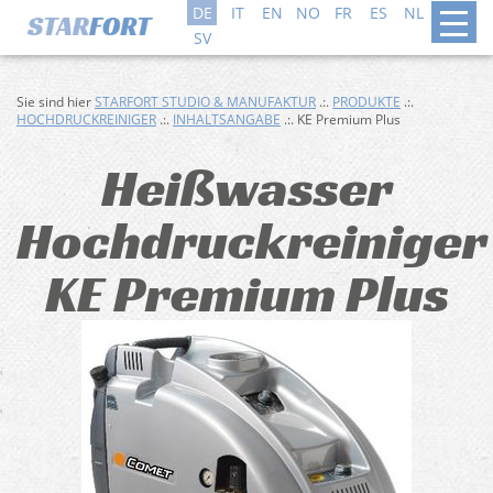
DE
IT
EN
NO
FR
ES
NL
DA
SV
Sie sind hier
STARFORT STUDIO & MANUFAKTUR
.:.
PRODUKTE
.:.
HOCHDRUCKREINIGER
.:.
INHALTSANGABE
.:. KE Premium Plus
Heißwasser
Hochdruckreiniger
KE Premium Plus