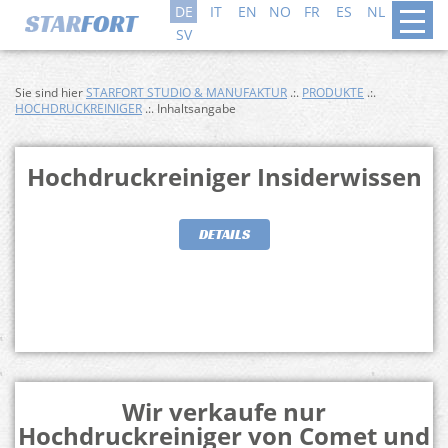
DE
IT
EN
NO
FR
ES
NL
DA
SV
Sie sind hier
STARFORT STUDIO & MANUFAKTUR
.:.
PRODUKTE
.:.
HOCHDRUCKREINIGER
.:. Inhaltsangabe
Hochdruckreiniger Insiderwissen
DETAILS
Wir verkaufe nur
Hochdruckreiniger von Comet und