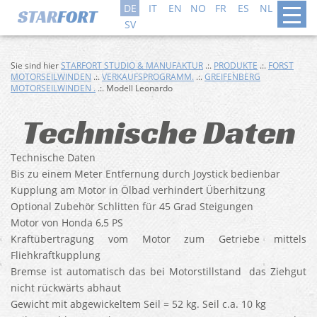
DE
IT
EN
NO
FR
ES
NL
DA
SV
Sie sind hier
STARFORT STUDIO & MANUFAKTUR
.:.
PRODUKTE
.:.
FORST
MOTORSEILWINDEN
.:.
VERKAUFSPROGRAMM.
.:.
GREIFENBERG
MOTORSEILWINDEN .
.:. Modell Leonardo
Technische Daten
Technische Daten
Bis zu einem Meter Entfernung durch Joystick bedienbar
Kupplung am Motor in Ölbad verhindert Überhitzung
Optional Zubehör Schlitten für 45 Grad Steigungen
Motor von Honda 6,5 PS
Kraftübertragung vom Motor zum Getriebe mittels
Fliehkraftkupplung
Bremse ist automatisch das bei Motorstillstand das Ziehgut
nicht rückwärts abhaut
Gewicht mit abgewickeltem Seil = 52 kg. Seil c.a. 10 kg