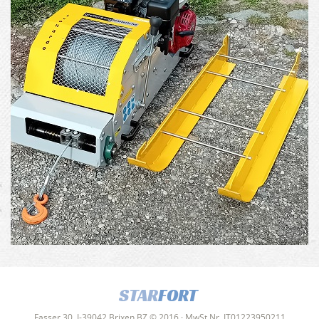
STAR
FORT
Fasser 30, I-39042 Brixen BZ © 2016 · MwSt.Nr. IT01223950211