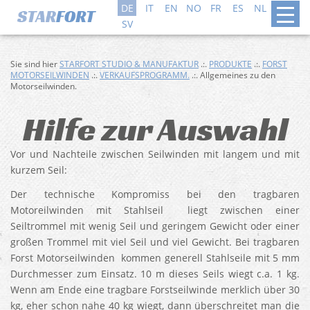
DE
IT
EN
NO
FR
ES
NL
DA
SV
Sie sind hier
STARFORT STUDIO & MANUFAKTUR
.:.
PRODUKTE
.:.
FORST
MOTORSEILWINDEN
.:.
VERKAUFSPROGRAMM.
.:. Allgemeines zu den
Motorseilwinden.
Hilfe zur Auswahl
Vor und Nachteile zwischen Seilwinden mit langem und mit
kurzem Seil:
Der technische Kompromiss bei den tragbaren
Motoreilwinden mit Stahlseil liegt zwischen einer
Seiltrommel mit wenig Seil und geringem Gewicht oder einer
großen Trommel mit viel Seil und viel Gewicht. Bei tragbaren
Forst Motorseilwinden kommen generell Stahlseile mit 5 mm
Durchmesser zum Einsatz. 10 m dieses Seils wiegt c.a. 1 kg.
Wenn am Ende eine tragbare Forstseilwinde merklich über 30
kg, eher schon nahe 40 kg wiegt, dann überschreitet man die