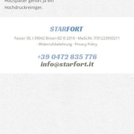
Holzspalter gehört ja ein
Hochdruckreiniger.
STAR
FORT
Fasser 30, I-39042 Brixen BZ © 2016 · MwSt.Nr. IT01223950211
·
Widerrufsbelehrung
·
Privacy Policy
+39 0472 835 776
info@starfort.it