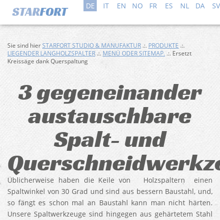
DE
IT
EN
NO
FR
ES
NL
DA
SV
Sie sind hier
STARFORT STUDIO & MANUFAKTUR
.:.
PRODUKTE
.:.
LIEGENDER LANGHOLZSPALTER
.:.
MENÜ ODER SITEMAP.
.:. Ersetzt
Kreissäge dank Querspaltung
3 gegeneinander
austauschbare
Spalt- und
Querschneidwerkz
Üblicherweise haben die Keile von Holzspaltern einen
Spaltwinkel von 30 Grad und sind aus bessern Baustahl, und,
so fängt es schon mal an Baustahl kann man nicht härten.
Unsere Spaltwerkzeuge sind hingegen aus gehärtetem Stahl