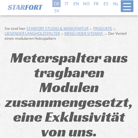
DE
IT
EN
NO
FR
ES
NL
DA
SV
Sie sind hier
STARFORT STUDIO & MANUFAKTUR
.:.
PRODUKTE
.:.
LIEGENDER LANGHOLZSPALTER
.:.
MENÜ ODER SITEMAP.
.:. Der Vorteil
eines modularen Holzspalters
Meterspalter aus
tragbaren
Modulen
zusammengesetzt,
eine Exklusivität
von uns.