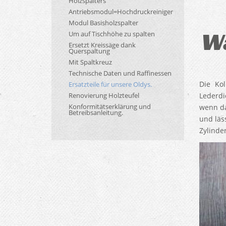
Holzspalters
Antriebsmodul=Hochdruckreiniger
Modul Basisholzspalter
Wa
Um auf Tischhöhe zu spalten
Ersetzt Kreissäge dank
Querspaltung
Mit Spaltkreuz
Technische Daten und Raffinessen
Die Kol
Ersatzteile für unsere Oldys.
Renovierung Holzteufel
Lederdi
Konformitätserklärung und
wenn da
Betreibsanleitung.
und läs
Zylinde