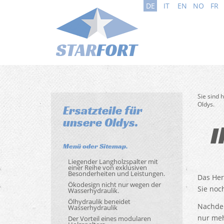
DE
IT
EN
NO
FR
Sie sind 
Oldys.
Ersatzteile für
unsere Oldys.
I
Menü oder Sitemap.
Liegender Langholzspalter mit
einer Reihe von exklusiven
Besonderheiten und Leistungen.
Das Her
Ökodesign nicht nur wegen der
Sie noc
Wasserhydraulik.
Ölhydraulik beneidet
Nachdem
Wasserhydraulik
nur meh
Der Vorteil eines modularen