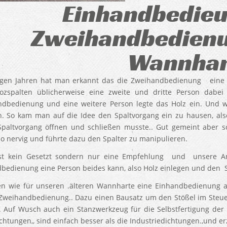
Einhandbedieu
Zweihandbedienu
Wannhar
igen Jahren hat man erkannt das die Zweihandbedienung eine 
zspalten üblicherweise eine zweite und dritte Person dabei
dbedienung und eine weitere Person legte das Holz ein. Und we
n. So kam man auf die Idee den Spaltvorgang ein zu hausen, al
paltvorgang öffnen und schließen musste.. Gut gemeint aber sc
o nervig und führte dazu den Spalter zu manipulieren.
st kein Gesetzt sondern nur eine Empfehlung und unsere An
bedienung eine Person beides kann, also Holz einlegen und den S
en wie für unseren .älteren Wannharte eine Einhandbedienung an
 Zweihandbedienung.. Dazu einen Bausatz um den Stößel im Steuer
. Auf Wusch auch ein Stanzwerkzeug für die Selbstfertigung de
chtungen,, sind einfach besser als die Industriedichtungen.,und erz