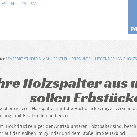
ES
NL
DA
SV
P
hier
STARFORT STUDIO & MANUFAKTUR
.:.
PRODUKTE
.:.
LIEGENDER LANGHOLZS
hre Holzspalter aus
sollen Erbstüc
z aller unserer Holzspalter sind die Hochdruckfreiniger verschied
h lange mit Ersatzteilen bedienen.
 Hochdruckreiniger der Antrieb unserer Holzspalter sind, beschr
r auf den Kolben im Zylinder und dem Stößel im Steuerblock.