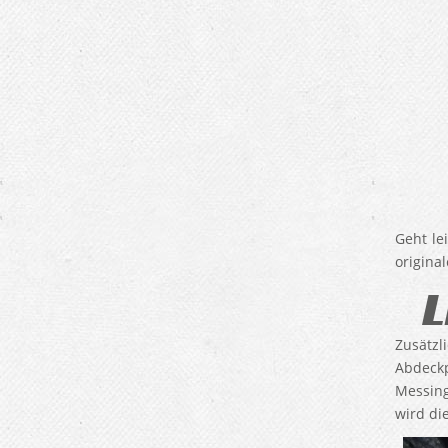
Geht le
origina
L
Zusätz
Abdeckp
Messing
wird di