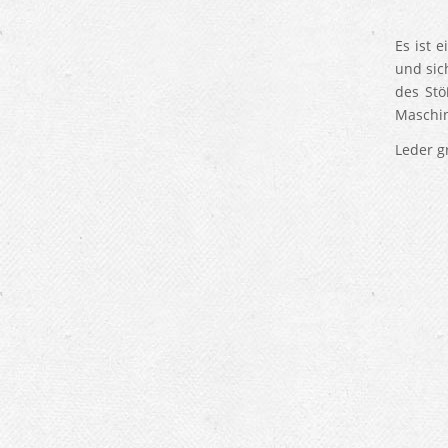
Es ist 
und sic
des Stö
Maschine
Leder g