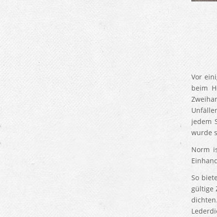
Vor ein
beim Ho
Zweihan
Unfälle
jedem S
wurde s
Norm i
Einhand
So biet
gültige
dichten
Lederdi