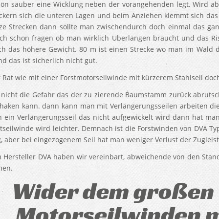
hön sauber eine Wicklung neben der vorangehenden legt. Wird a
ckern sich die unteren Lagen und beim Anziehen klemmt sich das 
ze Strecken dann sollte man zwischendurch doch einmal das ganz
sich schon fragen ob man wirklich Überlängen braucht und das Ri
h das höhere Gewicht. 80 m ist einen Strecke wo man im Wald d
nd das ist sicherlich nicht gut.
 Rat wie mit einer Forstmotorseilwinde mit kürzerem Stahlseil doc
 nicht die Gefahr das der zu zierende Baumstamm zurück abruts
shaken kann. dann kann man mit Verlängerungsseilen arbeiten di
 ein Verlängerungsseil das nicht aufgewickelt wird dann hat ma
stseilwinde wird leichter. Demnach ist die Forstwinden von DVA Ty
g, aber bei eingezogenem Seil hat man weniger Verlust der Zugleis
 Hersteller DVA haben wir vereinbart, abweichende von den Stan
en.
Wider dem großen 
Motorseilwinden mi