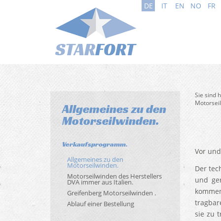
DE
IT
EN
NO
FR
Sie sind 
Motorsei
Allgemeines zu den
Motorseilwinden.
Verkaufsprogramm.
Vor und
Allgemeines zu den
Motorseilwinden.
Der tec
Motorseilwinden des Herstellers
und ger
DVA immer aus Italien.
kommen 
Greifenberg Motorseilwinden .
tragbar
Ablauf einer Bestellung
sie zu 