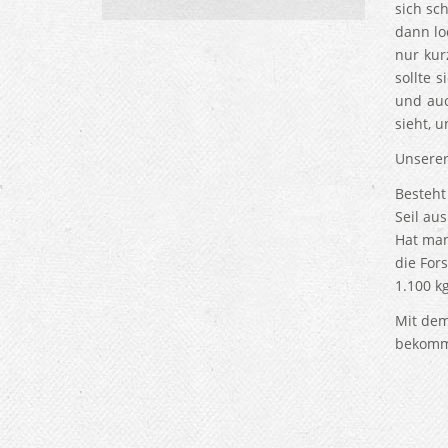
sich sc
dann lo
nur kur
sollte 
und auc
sieht, u
Unserer
Besteht
Seil au
Hat man
die For
1.100 k
Mit dem
bekomm