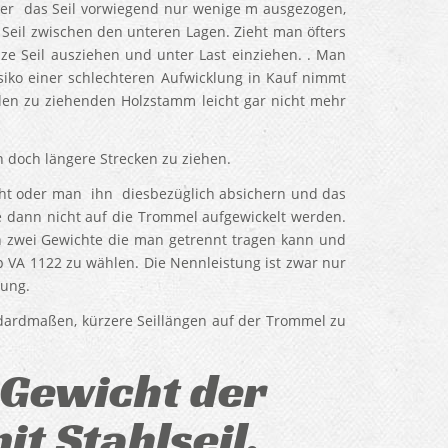
ber das Seil vorwiegend nur wenige m ausgezogen,
Seil zwischen den unteren Lagen. Zieht man öfters
e Seil ausziehen und unter Last einziehen. . Man
siko einer schlechteren Aufwicklung in Kauf nimmt
en zu ziehenden Holzstamm leicht gar nicht mehr
h doch längere Strecken zu ziehen.
cht oder man ihn diesbezüglich absichern und das
e dann nicht auf die Trommel aufgewickelt werden.
n zwei Gewichte die man getrennt tragen kann und
p VA 1122 zu wählen. Die Nennleistung ist zwar nur
tung.
dardmaßen, kürzere Seillängen auf der Trommel zu
Gewicht der
t Stahlseil.