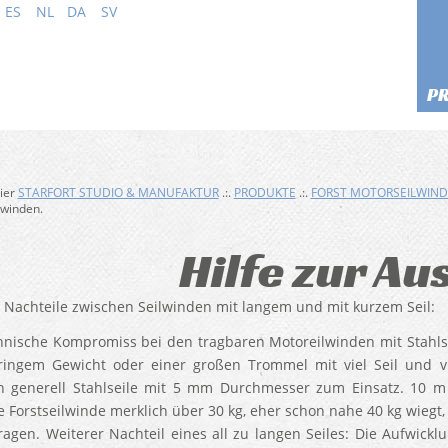
ES
NL
DA
SV
P
hier
STARFORT STUDIO & MANUFAKTUR
.:.
PRODUKTE
.:.
FORST MOTORSEILWIN
lwinden.
Hilfe zur A
 Nachteile zwischen Seilwinden mit langem und mit kurzem Seil:
hnische Kompromiss bei den tragbaren Motoreilwinden mit Stahlsei
ingem Gewicht oder einer großen Trommel mit viel Seil und vi
generell Stahlseile mit 5 mm Durchmesser zum Einsatz. 10 m 
e Forstseilwinde merklich über 30 kg, eher schon nahe 40 kg wieg
tragen. Weiterer Nachteil eines all zu langen Seiles: Die Aufwickl