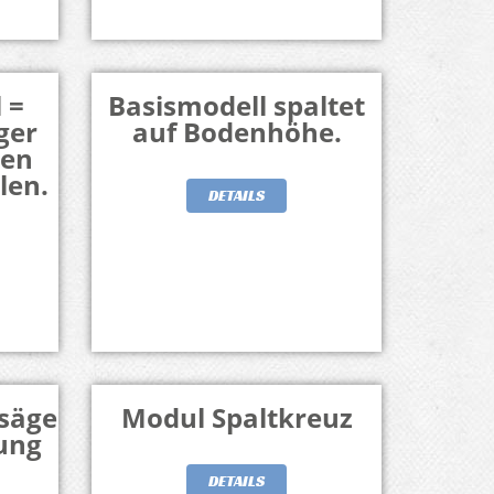
 =
Basismodell spaltet
ger
auf Bodenhöhe.
zen
len.
DETAILS
ssäge
Modul Spaltkreuz
ung
DETAILS