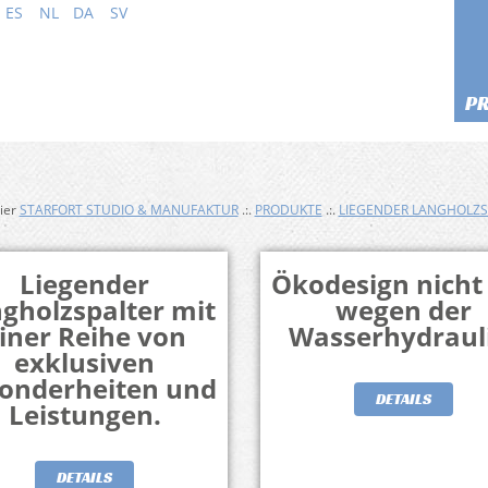
ES
NL
DA
SV
P
hier
STARFORT STUDIO & MANUFAKTUR
.:.
PRODUKTE
.:.
LIEGENDER LANGHOLZS
Liegender
Ökodesign nicht
gholzspalter mit
wegen der
iner Reihe von
Wasserhydraul
exklusiven
onderheiten und
DETAILS
Leistungen.
DETAILS