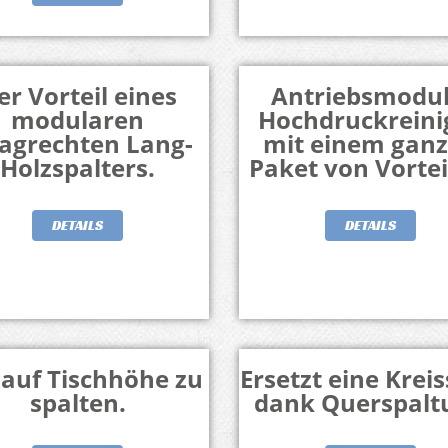
er Vorteil eines
Antriebsmodul
modularen
Hochdruckreini
agrechten Lang-
mit einem gan
Holzspalters.
Paket von Vortei
DETAILS
DETAILS
auf Tischhöhe zu
Ersetzt eine Krei
spalten.
dank Querspalt