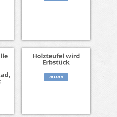
lle
Holzteufel wird
Erbstück
kad,
DETAILS
;