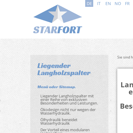
DE
IT
EN
NO
FR
Sie sind 
Liegender
Langholzspalter
Lan
Menü oder Sitemap.
e
Liegender Langholzspalter mit
einer Reihe von exklusiven
Besonderheiten und Leistungen.
Bes
Ökodesign nicht nur wegen der
Wasserhydraulik.
Ölhydraulik beneidet
Wasserhydraulik
Der Vorteil eines modularen