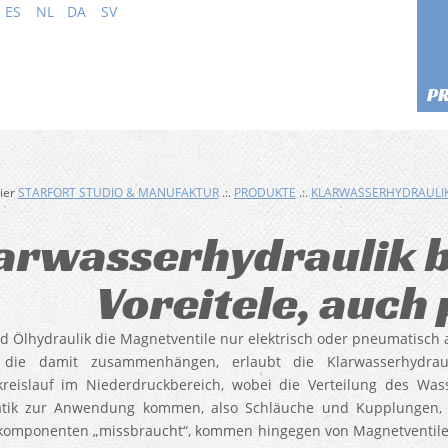
ES
NL
DA
SV
P
hier
STARFORT STUDIO & MANUFAKTUR
.:.
PRODUKTE
.:.
KLARWASSERHYDRAULI
arwasserhydraulik 
Voreitele, auch 
 Ölhydraulik die Magnetventile nur elektrisch oder pneumatisch
 die damit zusammenhängen, erlaubt die Klarwasserhydra
reislauf im Niederdruckbereich, wobei die Verteilung des W
ik zur Anwendung kommen, also Schläuche und Kupplungen, erf
omponenten „missbraucht“, kommen hingegen von Magnetventile 