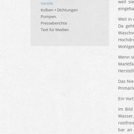
weil s
Ventile
eingeba
Kolben + Dichtungen
Pumpen.
Weil in
Presseberichte
Da geht
Text für Medien
Waschvo
Hochdr
Wohlgem
Wenn si
Marktfä
Herstel
Das Nie
Primärl
Ein Vor
Im Bild
Wasser.
rostfre
bar an 