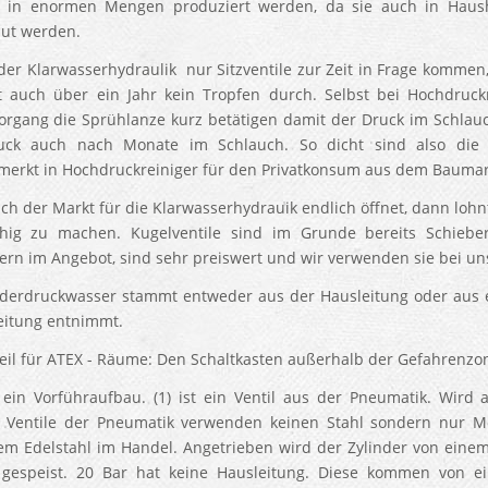
ie in enormen Mengen produziert werden, da sie auch in Haus
ut werden.
 der Klarwasserhydraulik nur Sitzventile zur Zeit in Frage kommen
 auch über ein Jahr kein Tropfen durch. Selbst bei Hochdru
rgang die Sprühlanze kurz betätigen damit der Druck im Schlauch
uck auch nach Monate im Schlauch. So dicht sind also die 
erkt in Hochdruckreiniger für den Privatkonsum aus dem Baumar
ch der Markt für die Klarwasserhydrauik endlich öffnet, dann lohn
hig zu machen. Kugelventile sind im Grunde bereits Schieber
lern im Angebot, sind sehr preiswert und wir verwenden sie bei un
derdruckwasser stammt entweder aus der Hausleitung oder aus e
eitung entnimmt.
teil für ATEX - Räume: Den Schaltkasten außerhalb der Gefahrenzo
 ein Vorführaufbau. (1) ist ein Ventil aus der Pneumatik. Wird 
 Ventile der Pneumatik verwenden keinen Stahl sondern nur M
iem Edelstahl im Handel. Angetrieben wird der Zylinder von einem
gespeist. 20 Bar hat keine Hausleitung. Diese kommen von ei