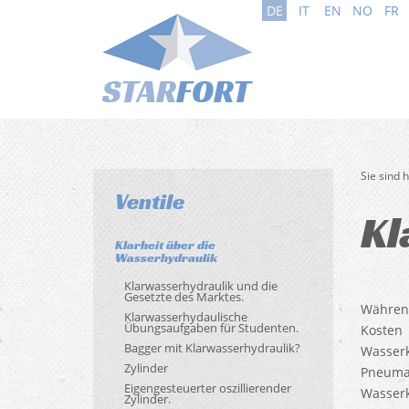
DE
IT
EN
NO
FR
Sie sind 
Ventile
Kl
Klarheit über die
Wasserhydraulik
Klarwasserhydraulik und die
Gesetzte des Marktes.
Während
Klarwasserhydaulische
Übungsaufgaben für Studenten.
Kosten
Bagger mit Klarwasserhydraulik?
Wasserk
Zylinder
Pneumat
Eigengesteuerter oszillierender
Wasserk
Zylinder.