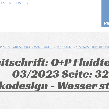
ES
NL
DA
SV
P
hier
STARFORT STUDIO & MANUFAKTUR
.:.
PRODUKTE
.:.
KLARWASSERHYDRAULI
itschrift: O+P Fluid
03/2023 Seite: 32
kodesign - Wasser st