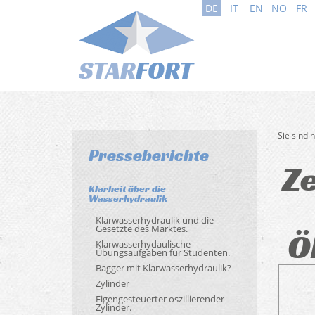
DE
IT
EN
NO
FR
Sie sind 
Presseberichte
Ze
Klarheit über die
Wasserhydraulik
Klarwasserhydraulik und die
Gesetzte des Marktes.
Ö
Klarwasserhydaulische
Übungsaufgaben für Studenten.
Bagger mit Klarwasserhydraulik?
Zylinder
Eigengesteuerter oszillierender
Zylinder.