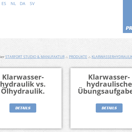
ES
NL
DA
SV
P
hier
STARFORT STUDIO & MANUFAKTUR
.:.
PRODUKTE
.:.
KLARWASSERHYDRAULI
Klarwasser-
Klarwasser-
hydraulik vs.
hydraulische
Ölhydraulik.
Übungsaufgabe
DETAILS
DETAILS