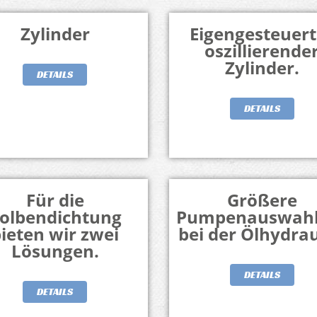
Zylinder
Eigengesteuert
oszillierende
Zylinder.
DETAILS
DETAILS
Für die
Größere
olbendichtung
Pumpenauswahl
ieten wir zwei
bei der Ölhydrau
Lösungen.
DETAILS
DETAILS