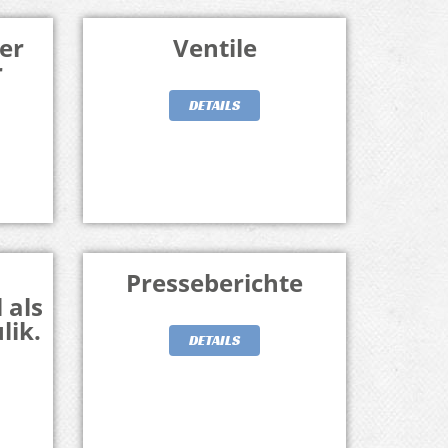
er
Ventile
r
DETAILS
Presseberichte
 als
lik.
DETAILS