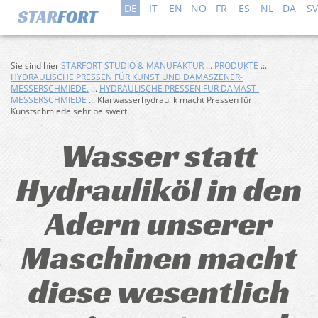
DE
IT
EN
NO
FR
ES
NL
DA
SV
Sie sind hier
STARFORT STUDIO & MANUFAKTUR
.:.
PRODUKTE
.:.
HYDRAULISCHE PRESSEN FÜR KUNST UND DAMASZENER-
MESSERSCHMIEDE.
.:.
HYDRAULISCHE PRESSEN FÜR DAMAST-
MESSERSCHMIEDE
.:. Klarwasserhydraulik macht Pressen für
Kunstschmiede sehr peiswert.
Wasser statt
Hydrauliköl in den
Adern unserer
Maschinen macht
diese wesentlich