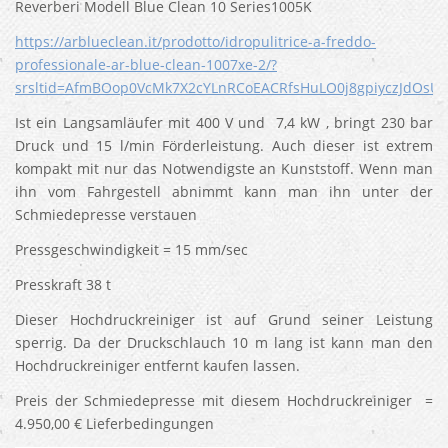
Reverberi Modell Blue Clean 10 Series1005K
https://arblueclean.it/prodotto/idropulitrice-a-freddo-
professionale-ar-blue-clean-1007xe-2/?
srsltid=AfmBOop0VcMk7X2cYLnRCoEACRfsHuLO0j8gpiyczJdOsUg
Ist ein Langsamläufer mit 400 V und 7,4 kW , bringt 230 bar
Druck und 15 l/min Förderleistung. Auch dieser ist extrem
kompakt mit nur das Notwendigste an Kunststoff. Wenn man
ihn vom Fahrgestell abnimmt kann man ihn unter der
Schmiedepresse verstauen
Pressgeschwindigkeit = 15 mm/sec
Presskraft 38 t
Dieser Hochdruckreiniger ist auf Grund seiner Leistung
sperrig. Da der Druckschlauch 10 m lang ist kann man den
Hochdruckreiniger entfernt kaufen lassen.
Preis der Schmiedepresse mit diesem Hochdruckreiniger =
4.950,00 € Lieferbedingungen