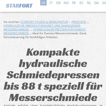
DE
IT
EN
NO
FR
ES
NL
DA
SV
Sie sind hier
STARFORT STUDIO & MANUFAKTUR
.:.
PRODUKTE
.:.
HYDRAULISCHE PRESSEN FÜR KUNST UND DAMASZENER-
MESSERSCHMIEDE.
.:.
HYDRAULISCHE PRESSEN FÜR DAMAST-
MESSERSCHMIEDE
.:. Ideal für Damast-Messerschmiede. Dank
Servosteuerung für feinfühliges Arbeiten.
Kompakte
hydraulische
Schmiedepressen
bis 88 t speziell für
Messerschmiede
Antrieb erfolgt über handelsübliche Hochdruckreiniger, Je