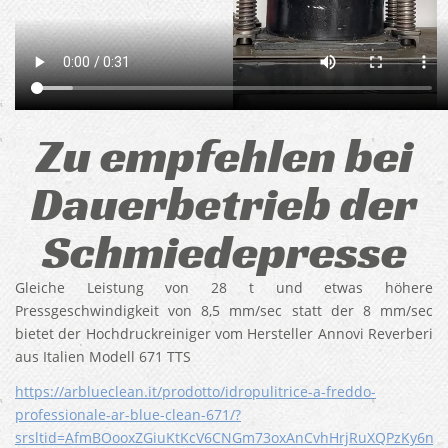
Zu empfehlen bei
Dauerbetrieb der
Schmiedepresse
Gleiche Leistung von 28 t und etwas höhere
Pressgeschwindigkeit von 8,5 mm/sec statt der 8 mm/sec
bietet der Hochdruckreiniger vom Hersteller Annovi Reverberi
aus Italien Modell 671 TTS
https://arblueclean.it/prodotto/idropulitrice-a-freddo-
professionale-ar-blue-clean-671/?
srsltid=AfmBOooxZGiuKtKcV6CNGm73oxAnCvhHrjRuXQPzKy6ne